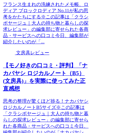
フランス生まれの洗練されたメモ帳、ロ
ディア ブロックロディア No.11が私の思
考をかたちにする※この記事は「クラシ
ボヤージュ｜大人の持ち物と暮らしの探
求レビュー」の編集部に寄せられた各商
品・サービスへの口コミ今日、編集部が
紹介したいのが「...
文房具レビュー
【モノ好きの口コミ・評判】「ナ
カバヤシ ロジカルノート（B5）
(文房具)」を実際に使ってみた正
直感想
思考の整理が驚くほど捗る！ナカバヤシ
ロジカルノートB5サイズ※この記事は
「クラシボヤージュ｜大人の持ち物と暮
らしの探求レビュー」の編集部に寄せら
れた各商品・サービスへの口コミ今日、
編集部が紹介したいのが「ナカバヤシ