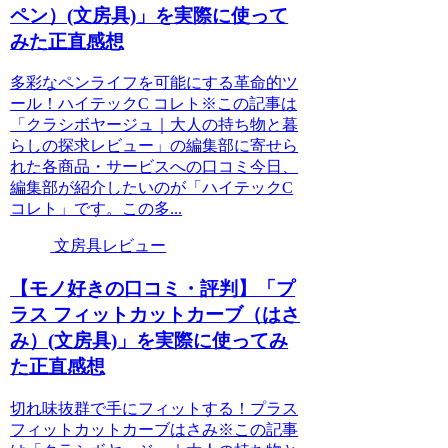
ペン）(文房具)」を実際に使って
みた正直感想
多彩なペンライフを可能にする革命的ツ
ール！ハイテックC コレト※この記事は
「クラシボヤージュ｜大人の持ち物と暮
らしの探求レビュー」の編集部に寄せら
れた各商品・サービスへの口コミ今日、
編集部が紹介したいのが「ハイテックC
コレト」です。この多...
文房具レビュー
【モノ好きの口コミ・評判】「プ
ラス フィットカットカーブ（はさ
み）(文房具)」を実際に使ってみ
た正直感想
切れ味抜群で手にフィットする！プラス
フィットカットカーブはさみ※この記事