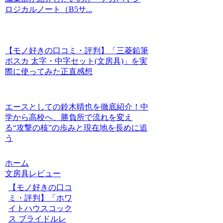
ロジカルノート（B5サ...
【モノ好きの口コミ・評判】「三菱鉛筆
ポスカ 太字・中字セット(文房具)」を実
際に使ってみた正直感想
エースとしての鈴木晴也を徹底紹介！中
学から高校へ、勝負所で流れを変え
る“攻撃の核”の歩みと現在地を長めに追
う
ホーム
文房具レビュー
【モノ好きの口コ
ミ・評判】「ホワ
イトハウスコック
ス ブライドルレ