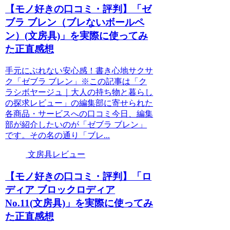
【モノ好きの口コミ・評判】「ゼ
ブラ ブレン（ブレないボールペ
ン）(文房具)」を実際に使ってみ
た正直感想
手元にぶれない安心感！書き心地サクサ
ク「ゼブラ ブレン」※この記事は「ク
ラシボヤージュ｜大人の持ち物と暮らし
の探求レビュー」の編集部に寄せられた
各商品・サービスへの口コミ今日、編集
部が紹介したいのが「ゼブラ ブレン」
です。その名の通り「ブレ...
文房具レビュー
【モノ好きの口コミ・評判】「ロ
ディア ブロックロディア
No.11(文房具)」を実際に使ってみ
た正直感想