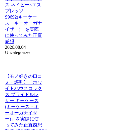
ス ネイビー×エス
プレッソ
S9692(キーケー
ス・キーオーガナ
イザー)」を実際
に使ってみた正直
感想
2026.08.04
Uncategorized
【モノ好きの口コ
ミ・評判】「ホワ
イトハウスコック
ス ブライドルレ
ザー キーケース
(キーケース・キ
ーオーガナイザ
ー)」を実際に使
ってみた正直感想