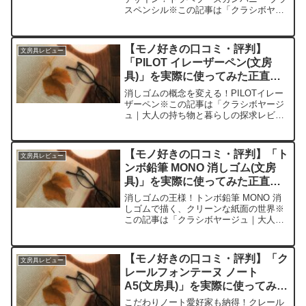
スペンシル※この記事は「クラシボヤー
ジュ｜大人の持ち物と暮らしの探求レビ
ュー」の編集部に寄せられた各商品・サ
ービスへの口コミ今日、編集部が紹介し
【モノ好きの口コミ・評判】
文房具レビュー
たいのが「トラベラーズ...
「PILOT イレーザーペン(文房
具)」を実際に使ってみた正直感
想
消しゴムの概念を変える！PILOTイレー
ザーペン※この記事は「クラシボヤージ
ュ｜大人の持ち物と暮らしの探求レビュ
ー」の編集部に寄せられた各商品・サー
ビスへの口コミ今日、編集部が紹介した
いのが「PILOTイレーザーペン」です。
【モノ好きの口コミ・評判】「ト
文房具レビュー
この革新的な文房...
ンボ鉛筆 MONO 消しゴム(文房
具)」を実際に使ってみた正直感
想
消しゴムの王様！トンボ鉛筆 MONO 消
しゴムで描く、クリーンな紙面の世界※
この記事は「クラシボヤージュ｜大人の
持ち物と暮らしの探求レビュー」の編集
部に寄せられた各商品・サービスへの口
コミ今日、編集部が紹介したいのが「ト
【モノ好きの口コミ・評判】「ク
文房具レビュー
ンボ鉛筆 MONO ...
レールフォンテーヌ ノート
A5(文房具)」を実際に使ってみた
正直感想
こだわりノート愛好家も納得！クレール