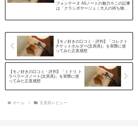
フォンテーヌ A5ノートの魅力※この記事
は「クラシボヤージュ｜大人の持ち物と
暮らしの探求レビュー」の編集部に寄せ
られた各商品・サービスへの口コミ今
日、編集部が紹介したいのが「クレール
フォンテーヌ ノート ...
【モノ好きの口コミ・評判】「コレクト
チケットホルダー(文房具)」を実際に使
ってみた正直感想
【モノ好きの口コミ・評判】「ミドリ ト
ラベラーズノート(文房具)」を実際に使
ってみた正直感想
ホーム
文房具レビュー