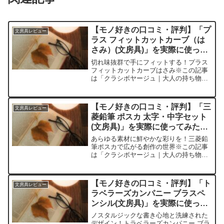
【モノ好きの口コミ・評判】「プ
文房具レビュー
ラス フィットカットカーブ（は
さみ）(文房具)」を実際に使って
みた正直感想
切れ味抜群で手にフィットする！プラス
フィットカットカーブはさみ※この記事
は「クラシボヤージュ｜大人の持ち物と
暮らしの探求レビュー」の編集部に寄せ
られた各商品・サービスへの口コミ今
日、編集部が紹介したいのが「プラス フ
【モノ好きの口コミ・評判】「三
文房具レビュー
ィットカットカーブ」で...
菱鉛筆 ポスカ 太字・中字セット
(文房具)」を実際に使ってみた正
直感想
あらゆる素材に鮮やかな彩りを！三菱鉛
筆ポスカで広がる創作の世界※この記事
は「クラシボヤージュ｜大人の持ち物と
暮らしの探求レビュー」の編集部に寄せ
られた各商品・サービスへの口コミ今
日、編集部が紹介したいのが「三菱鉛筆
【モノ好きの口コミ・評判】「ト
文房具レビュー
ポスカ 太字・中字セット...
ラベラーズカンパニー ブラスペ
ンシル(文房具)」を実際に使って
みた正直感想
ノスタルジックな書き心地と洗練された
デザイン！トラベラーズカンパニー ブラ