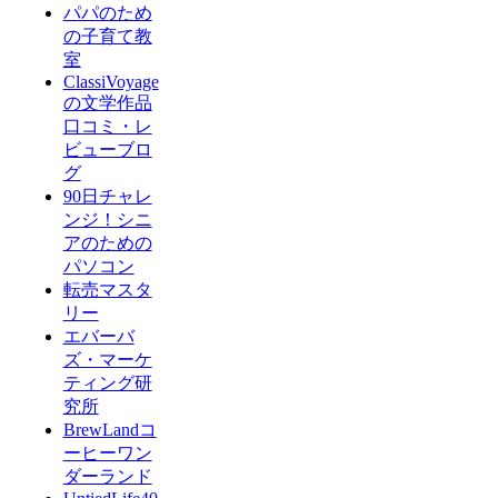
パパのため
の子育て教
室
ClassiVoyage
の文学作品
口コミ・レ
ビューブロ
グ
90日チャレ
ンジ！シニ
アのための
パソコン
転売マスタ
リー
エバーバ
ズ・マーケ
ティング研
究所
BrewLandコ
ーヒーワン
ダーランド