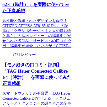
62E（時計）」を実際に使ってみ
た正直感想
高性能と洗練されたデザインを両立！
CITIZEN ATTESA AT8185-62E※この記
事は「クラシボヤージュ｜大人の持ち物
と暮らしの探求レビュー」の編集部に寄
せられた各商品・サービスへの口コミ今
日、編集部が紹介したいのが「CITIZE...
時計レビュー
【モノ好きの口コミ・評判】
「TAG Heuer Connected Calibre
E4（時計）」を実際に使ってみた
正直感想
スマートウォッチの革命児！TAG Heuer
Connected Calibre E4で叶える、ラグジュ
アリーとテクノロジーの融合※この記事