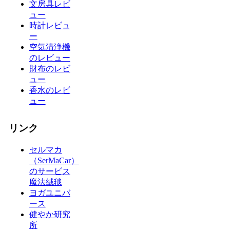
文房具レビ
ュー
時計レビュ
ー
空気清浄機
のレビュー
財布のレビ
ュー
香水のレビ
ュー
リンク
セルマカ
（SerMaCar）
のサービス
魔法絨毯
ヨガユニバ
ース
健やか研究
所