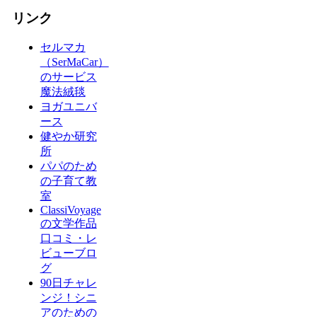
リンク
セルマカ
（SerMaCar）
のサービス
魔法絨毯
ヨガユニバ
ース
健やか研究
所
パパのため
の子育て教
室
ClassiVoyage
の文学作品
口コミ・レ
ビューブロ
グ
90日チャレ
ンジ！シニ
アのための