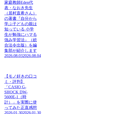
家庭教師Eden代
表・なおき先生
（居村直希さん）
の著書『自分から
学ぶ子どもの親は
知っている 小学
生が勉強にハマる
強み学習法』（総
合法令出版）を編
集部が紹介します
2026.08.03
2026.08.04
【モノ好きの口コ
ミ・評判】
「CASIO G-
SHOCK DW-
5600E-1（時
計）」を実際に使
ってみた正直感想
2026.01.30
2026.01.30