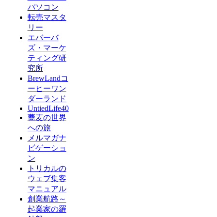
パソコン
転売マスタ
リー
エバーバ
ズ・マーケ
ティング研
究所
BrewLandコ
ーヒーワン
ダーランド
UntiedLife40
蕎麦の世界
への旅
メルマガナ
ビゲーショ
ン
トリカルの
ウェブ集客
マニュアル
創業航路～
起業家の羅