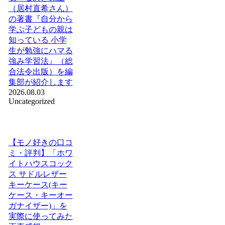
（居村直希さん）
の著書『自分から
学ぶ子どもの親は
知っている 小学
生が勉強にハマる
強み学習法』（総
合法令出版）を編
集部が紹介します
2026.08.03
Uncategorized
【モノ好きの口コ
ミ・評判】「ホワ
イトハウスコック
ス サドルレザー
キーケース(キー
ケース・キーオー
ガナイザー)」を
実際に使ってみた