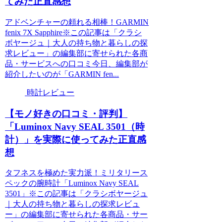
てみた正直感想
アドベンチャーの頼れる相棒！GARMIN
fenix 7X Sapphire※この記事は「クラシ
ボヤージュ｜大人の持ち物と暮らしの探
求レビュー」の編集部に寄せられた各商
品・サービスへの口コミ今日、編集部が
紹介したいのが「GARMIN fen...
時計レビュー
【モノ好きの口コミ・評判】
「Luminox Navy SEAL 3501（時
計）」を実際に使ってみた正直感
想
タフネスを極めた実力派！ミリタリース
ペックの腕時計「Luminox Navy SEAL
3501」※この記事は「クラシボヤージュ
｜大人の持ち物と暮らしの探求レビュ
ー」の編集部に寄せられた各商品・サー