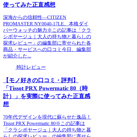
使ってみた正直感想
深海からの信頼性—CITIZEN
PROMASTER NY0040-17LE、本格ダイ
バーウォッチの魅力※この記事は「クラ
シボヤージュ｜大人の持ち物と暮らしの
探求レビュー」の編集部に寄せられた各
商品・サービスへの口コミ今日、編集部
が紹介した...
時計レビュー
【モノ好きの口コミ・評判】
「Tissot PRX Powermatic 80（時
計）」を実際に使ってみた正直感
想
70年代デザインを現代に蘇らせた逸品！
Tissot PRX Powermatic 80※この記事は
「クラシボヤージュ｜大人の持ち物と暮
らしの探求レビュー」の編集部に寄せら