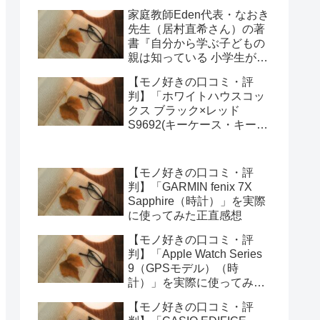
オーガナイザー)」を実際に
家庭教師Eden代表・なおき
使ってみた正直感想
先生（居村直希さん）の著
書『自分から学ぶ子どもの
親は知っている 小学生が勉
強にハマる強み学習法』
【モノ好きの口コミ・評
（総合法令出版）を編集部
判】「ホワイトハウスコッ
が紹介します
クス ブラック×レッド
S9692(キーケース・キーオ
ーガナイザー)」を実際に使
ってみた正直感想
【モノ好きの口コミ・評
判】「GARMIN fenix 7X
Sapphire（時計）」を実際
に使ってみた正直感想
【モノ好きの口コミ・評
判】「Apple Watch Series
9（GPSモデル）（時
計）」を実際に使ってみた
正直感想
【モノ好きの口コミ・評