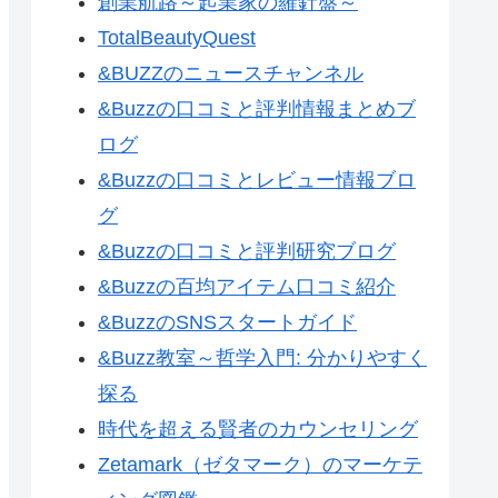
創業航路～起業家の羅針盤～
TotalBeautyQuest
&BUZZのニュースチャンネル
&Buzzの口コミと評判情報まとめブ
ログ
&Buzzの口コミとレビュー情報ブロ
グ
&Buzzの口コミと評判研究ブログ
&Buzzの百均アイテム口コミ紹介
&BuzzのSNSスタートガイド
&Buzz教室～哲学入門: 分かりやすく
探る
時代を超える賢者のカウンセリング
Zetamark（ゼタマーク）のマーケテ