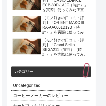
判】「CASIO EDIFICE
ECB-30D-1AJF（時計）」
を実際に使ってみた正直感
想
【モノ好きの口コミ・評
判】「ORIENT MAKO III
RA-AA0001B19B（時
計）」を実際に使ってみた
正直感想
【モノ好きの口コミ・評
判】「Grand Seiko
SBGA211（雪白）（時
計）」を実際に使ってみた
正直感想
カテゴリー
Uncategorized
コーヒーメーカーのレビュー
サービス・商品レビュー