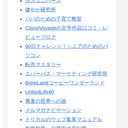
ヨガユニバース
健やか研究所
パパのための子育て教室
ClassiVoyageの文学作品口コミ・レ
ビューブログ
90日チャレンジ！シニアのためのパ
ソコン
転売マスタリー
エバーバズ・マーケティング研究所
BrewLandコーヒーワンダーランド
UntiedLife40
蕎麦の世界への旅
メルマガナビゲーション
トリカルのウェブ集客マニュアル