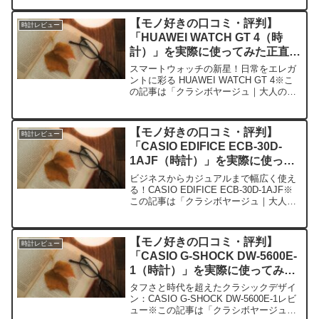
寄せられた各商品・サービスへの口コミ
今日、編集部が紹介したいのが「H...
【モノ好きの口コミ・評判】
時計レビュー
「HUAWEI WATCH GT 4（時
計）」を実際に使ってみた正直感
想
スマートウォッチの新星！日常をエレガ
ントに彩る HUAWEI WATCH GT 4※こ
の記事は「クラシボヤージュ｜大人の持
ち物と暮らしの探求レビュー」の編集部
に寄せられた各商品・サービスへの口コ
ミ今日、編集部が紹介したいのが
【モノ好きの口コミ・評判】
時計レビュー
「HUAWEI ...
「CASIO EDIFICE ECB-30D-
1AJF（時計）」を実際に使って
みた正直感想
ビジネスからカジュアルまで幅広く使え
る！CASIO EDIFICE ECB-30D-1AJF※
この記事は「クラシボヤージュ｜大人の
持ち物と暮らしの探求レビュー」の編集
部に寄せられた各商品・サービスへの口
コミ今日、編集部が紹介したいのが
【モノ好きの口コミ・評判】
時計レビュー
「CA...
「CASIO G-SHOCK DW-5600E-
1（時計）」を実際に使ってみた
正直感想
タフさと時代を超えたクラシックデザイ
ン：CASIO G-SHOCK DW-5600E-1レビ
ュー※この記事は「クラシボヤージュ｜