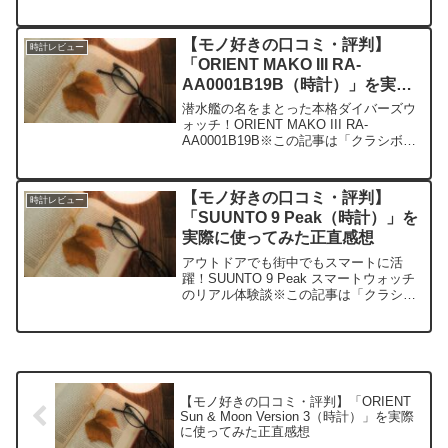
大人の持ち物と暮らしの探求レビュー」
の編集部に寄せられた各商品・サービス
への口コミ今日、編集部が紹介したいの
【モノ好きの口コミ・評判】
時計レビュー
が「...
「ORIENT MAKO III RA-
AA0001B19B（時計）」を実際
に使ってみた正直感想
潜水艦の名をまとった本格ダイバーズウ
ォッチ！ORIENT MAKO III RA-
AA0001B19B※この記事は「クラシボヤ
ージュ｜大人の持ち物と暮らしの探求レ
ビュー」の編集部に寄せられた各商品・
サービスへの口コミ今日、編集部が紹介
【モノ好きの口コミ・評判】
時計レビュー
したい...
「SUUNTO 9 Peak（時計）」を
実際に使ってみた正直感想
アウトドアでも街中でもスマートに活
躍！SUUNTO 9 Peak スマートウォッチ
のリアル体験談※この記事は「クラシボ
ヤージュ｜大人の持ち物と暮らしの探求
レビュー」の編集部に寄せられた各商
品・サービスへの口コミ今日、編集部が
紹介したいのが「...
【モノ好きの口コミ・評判】「ORIENT
Sun & Moon Version 3（時計）」を実際
に使ってみた正直感想