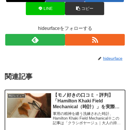
LINE
コピー
hideurfaceをフォローする
hideurface
関連記事
【モノ好きの口コミ・評判】
時計レビュー
「Hamilton Khaki Field
Mechanical（時計）」を実際に
使ってみた正直感想
軍用の精神を纏う洗練された時計、
Hamilton Khaki Field Mechanical※この
記事は「クラシボヤージュ｜大人の持ち
物と暮らしの探求レビュー」の編集部に