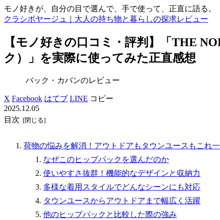
モノ好きが、自分の目で選んで、手で使って、正直に語る。
クラシボヤージュ｜大人の持ち物と暮らしの探求レビュー
【モノ好きの口コミ・評判】「THE NORTH F
ク）」を実際に使ってみた正直感想
バック・カバンのレビュー
X
Facebook
はてブ
LINE
コピー
2025.12.05
目次
荷物の悩みを解消！アウトドアもタウンユースもこれ一つ – THE N
なぜこのヒップパックを選んだのか
使いやすさ抜群！機能的なデザインと収納力
多様な着用スタイルでどんなシーンにも対応
タウンユースからアウトドアまで幅広く活躍
他のヒップパックと比較した際の強み