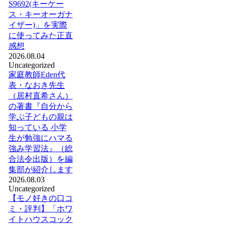
S9692(キーケー
ス・キーオーガナ
イザー)」を実際
に使ってみた正直
感想
2026.08.04
Uncategorized
家庭教師Eden代
表・なおき先生
（居村直希さん）
の著書『自分から
学ぶ子どもの親は
知っている 小学
生が勉強にハマる
強み学習法』（総
合法令出版）を編
集部が紹介します
2026.08.03
Uncategorized
【モノ好きの口コ
ミ・評判】「ホワ
イトハウスコック