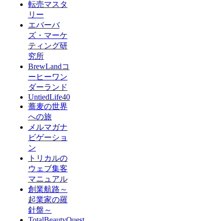
転売マスタ
リー
エバーバ
ズ・マーケ
ティング研
究所
BrewLandコ
ーヒーワン
ダーランド
UntiedLife40
蕎麦の世界
への旅
メルマガナ
ビゲーショ
ン
トリカルの
ウェブ集客
マニュアル
創業航路～
起業家の羅
針盤～
TotalBeautyQuest