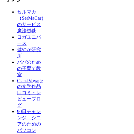
セルマカ
（SerMaCar）
のサービス
魔法絨毯
ヨガユニバ
ース
健やか研究
所
パパのため
の子育て教
室
ClassiVoyage
の文学作品
口コミ・レ
ビューブロ
グ
90日チャレ
ンジ！シニ
アのための
パソコン