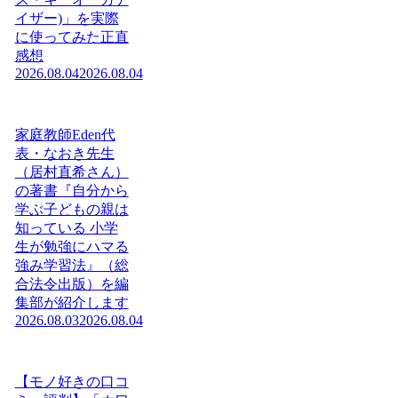
イザー)」を実際
に使ってみた正直
感想
2026.08.04
2026.08.04
家庭教師Eden代
表・なおき先生
（居村直希さん）
の著書『自分から
学ぶ子どもの親は
知っている 小学
生が勉強にハマる
強み学習法』（総
合法令出版）を編
集部が紹介します
2026.08.03
2026.08.04
【モノ好きの口コ