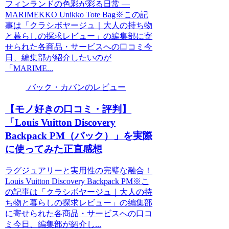
フィンランドの色彩が彩る日常 —
MARIMEKKO Unikko Tote Bag※この記
事は「クラシボヤージュ｜大人の持ち物
と暮らしの探求レビュー」の編集部に寄
せられた各商品・サービスへの口コミ今
日、編集部が紹介したいのが
「MARIME...
バック・カバンのレビュー
【モノ好きの口コミ・評判】
「Louis Vuitton Discovery
Backpack PM（バック）」を実際
に使ってみた正直感想
ラグジュアリーと実用性の完璧な融合！
Louis Vuitton Discovery Backpack PM※こ
の記事は「クラシボヤージュ｜大人の持
ち物と暮らしの探求レビュー」の編集部
に寄せられた各商品・サービスへの口コ
ミ今日、編集部が紹介し...