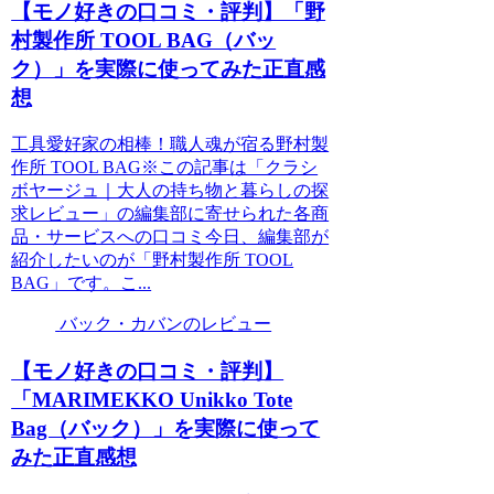
【モノ好きの口コミ・評判】「野
村製作所 TOOL BAG（バッ
ク）」を実際に使ってみた正直感
想
工具愛好家の相棒！職人魂が宿る野村製
作所 TOOL BAG※この記事は「クラシ
ボヤージュ｜大人の持ち物と暮らしの探
求レビュー」の編集部に寄せられた各商
品・サービスへの口コミ今日、編集部が
紹介したいのが「野村製作所 TOOL
BAG」です。こ...
バック・カバンのレビュー
【モノ好きの口コミ・評判】
「MARIMEKKO Unikko Tote
Bag（バック）」を実際に使って
みた正直感想