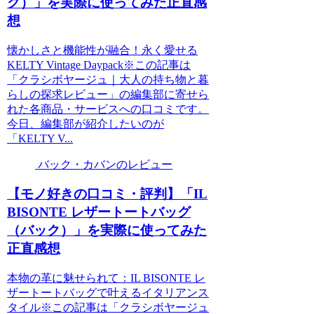
ク）」を実際に使ってみた正直感
想
懐かしさと機能性が融合！永く愛せる
KELTY Vintage Daypack※この記事は
「クラシボヤージュ｜大人の持ち物と暮
らしの探求レビュー」の編集部に寄せら
れた各商品・サービスへの口コミです。
今日、編集部が紹介したいのが
「KELTY V...
バック・カバンのレビュー
【モノ好きの口コミ・評判】「IL
BISONTE レザートートバッグ
（バック）」を実際に使ってみた
正直感想
本物の革に魅せられて：IL BISONTE レ
ザートートバッグで叶えるイタリアンス
タイル※この記事は「クラシボヤージュ