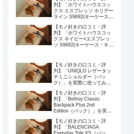
ってみた正直感想
判】「ホワイトハウスコッ
クス エスプレッソ ホリデー
ライン S9692(キーケース・
キーオーガナイザー)」を実
【モノ好きの口コミ・評
際に使ってみた正直感想
判】「ホワイトハウスコッ
クス ネイビー×エスプレッ
ソ S9692(キーケース・キー
オーガナイザー)」を実際に
使ってみた正直感想
【モノ好きの口コミ・評
判】「UNIQLO レザータッ
チミニショルダー（バッ
ク）」を実際に使ってみた
正直感想
【モノ好きの口コミ・評
判】「Bellroy Classic
Backpack Plus 2nd
Edition（バック）」を実際
に使ってみた正直感想
【モノ好きの口コミ・評
判】「BALENCIAGA
Everyday Tote XS（バッ