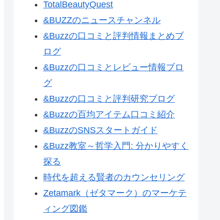
TotalBeautyQuest
&BUZZのニュースチャンネル
&Buzzの口コミと評判情報まとめブ
ログ
&Buzzの口コミとレビュー情報ブロ
グ
&Buzzの口コミと評判研究ブログ
&Buzzの百均アイテム口コミ紹介
&BuzzのSNSスタートガイド
&Buzz教室～哲学入門: 分かりやすく
探る
時代を超える賢者のカウンセリング
Zetamark（ゼタマーク）のマーケテ
ィング図鑑