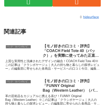
hideurface
関連記事
【モノ好きの口コミ・評判】
バック・カバンのレビュー
「COACH Field Tote 40（バッ
ク）」を実際に使ってみた正直感
想
上質な実用性と洗練されたデザインの融合！COACH Field Tote 40※
この記事は「クラシボヤージュ｜大人の持ち物と暮らしの探求レビュ
ー」の編集部に寄せられた各商品・サービスへの口コミ今日、編集部
が紹介したいのが「COACH Fie...
【モノ好きの口コミ・評判】
バック・カバンのレビュー
「FUNNY Original
Bag（Western Leather）（バッ
ク）」を実際に使ってみた正直感
革の芸術品をカジュアルに携える喜び！FUNNY Original
想
Bag（Western Leather）※この記事は「クラシボヤージュ｜大人の
持ち物と暮らしの探求レビュー」の編集部に寄せられた各商品・サー