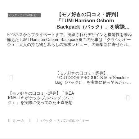
が紹介したいのが「Rains Mini...
【モノ好きの口コミ・評判】
バック・カバンのレビュー
「TUMI Harrison Osborn
Backpack（バック）」を実際に
使ってみた正直感想
ビジネスからプライベートまで。洗練されたデザインと機能性を兼ね
備えたTUMI Harrison Osborn Backpack※この記事は「クラシボヤー
ジュ｜大人の持ち物と暮らしの探求レビュー」の編集部に寄せられた
各商品・サービスへの口コミ...
【モノ好きの口コミ・評判】
「OUTDOOR PRODUCTS Mini Shoulder
Bag（バック）」を実際に使ってみた正直
感想
【モノ好きの口コミ・評判】「IKEA
KNALLA ポケッタブルバッグ（バッ
ク）」を実際に使ってみた正直感想
ホーム
バック・カバンのレビュー