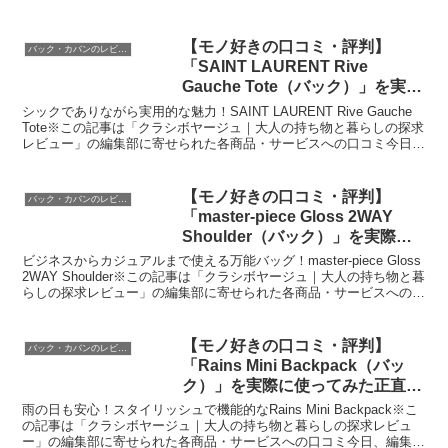
ビスへの口コミ今日、編集部が紹介し...
【モノ好きの口コミ・評判】
バック・カバンのレビュー
「SAINT LAURENT Rive
Gauche Tote（バック）」を実際
に使ってみた正直感想
シックでありながら実用的な魅力！SAINT LAURENT Rive Gauche
Tote※この記事は「クラシボヤージュ｜大人の持ち物と暮らしの探求
レビュー」の編集部に寄せられた各商品・サービスへの口コミ今日、
編集部が紹介したいのが「SA...
【モノ好きの口コミ・評判】
バック・カバンのレビュー
「master-piece Gloss 2WAY
Shoulder（バック）」を実際に
使ってみた正直感想
ビジネスからカジュアルまで使える万能バッグ！master-piece Gloss
2WAY Shoulder※この記事は「クラシボヤージュ｜大人の持ち物と暮
らしの探求レビュー」の編集部に寄せられた各商品・サービスへの口
コミ今日、編集部が紹介...
【モノ好きの口コミ・評判】
バック・カバンのレビュー
「Rains Mini Backpack（バッ
ク）」を実際に使ってみた正直感
想
雨の日も安心！スタイリッシュで機能的なRains Mini Backpack※こ
の記事は「クラシボヤージュ｜大人の持ち物と暮らしの探求レビュ
ー」の編集部に寄せられた各商品・サービスへの口コミ今日、編集部