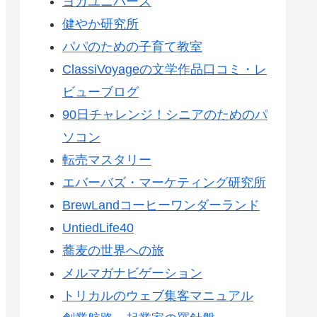
ヨガユニバース
健やか研究所
パパのための子育て教室
ClassiVoyageの文学作品口コミ・レ
ビューブログ
90日チャレンジ！シニアのためのパ
ソコン
転売マスタリー
エバーバズ・マーケティング研究所
BrewLandコーヒーワンダーランド
UntiedLife40
蕎麦の世界への旅
メルマガナビゲーション
トリカルのウェブ集客マニュアル