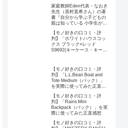
オーガナイザー)」を実際に
家庭教師Eden代表・なおき
使ってみた正直感想
先生（居村直希さん）の著
書『自分から学ぶ子どもの
親は知っている 小学生が勉
強にハマる強み学習法』
【モノ好きの口コミ・評
（総合法令出版）を編集部
判】「ホワイトハウスコッ
が紹介します
クス ブラック×レッド
S9692(キーケース・キーオ
ーガナイザー)」を実際に使
ってみた正直感想
【モノ好きの口コミ・評
判】「L.L.Bean Boat and
Tote Medium（バック）」
を実際に使ってみた正直感
想
【モノ好きの口コミ・評
判】「Rains Mini
Backpack（バック）」を実
際に使ってみた正直感想
【モノ好きの口コミ・評