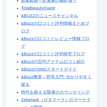
創業航路～起業家の羅針盤～
TotalBeautyQuest
&BUZZのニュースチャンネル
&Buzzの口コミと評判情報まとめブ
ログ
&Buzzの口コミとレビュー情報ブロ
グ
&Buzzの口コミと評判研究ブログ
&Buzzの百均アイテム口コミ紹介
&BuzzのSNSスタートガイド
&Buzz教室～哲学入門: 分かりやすく
探る
時代を超える賢者のカウンセリング
Zetamark（ゼタマーク）のマーケテ