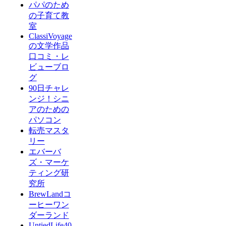
パパのため
の子育て教
室
ClassiVoyage
の文学作品
口コミ・レ
ビューブロ
グ
90日チャレ
ンジ！シニ
アのための
パソコン
転売マスタ
リー
エバーバ
ズ・マーケ
ティング研
究所
BrewLandコ
ーヒーワン
ダーランド
UntiedLife40