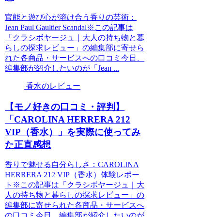
官能と遊び心が溶け合う香りの芸術：
Jean Paul Gaultier Scandal※この記事は
「クラシボヤージュ｜大人の持ち物と暮
らしの探求レビュー」の編集部に寄せら
れた各商品・サービスへの口コミ今日、
編集部が紹介したいのが「Jean ...
香水のレビュー
【モノ好きの口コミ・評判】
「CAROLINA HERRERA 212
VIP（香水）」を実際に使ってみ
た正直感想
香りで魅せる自分らしさ：CAROLINA
HERRERA 212 VIP（香水）体験レポー
ト※この記事は「クラシボヤージュ｜大
人の持ち物と暮らしの探求レビュー」の
編集部に寄せられた各商品・サービスへ
の口コミ今日、編集部が紹介したいのが