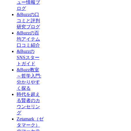
ュー情報ブ
ログ
&Buzzの口
コミと評判
研究ブログ
&Buzzの百
均アイテム
口コミ紹介
&Buzzの
SNSスター
トガイド
&Buzz教室
～哲学入門:
分かりやす
く探る
時代を超え
る賢者のカ
ウンセリン
グ
Zetamark（ゼ
タマーク）