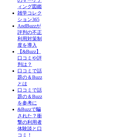
のマーケテ
ィング図鑑
雑学コレク
ション365
AndBuzzが
評判の不正
利用対策制
度を導入
【&Buzz】
口コミや評
判は？
口コミで話
題の＆Buzz
とは
口コミで話
題の＆Buzz
を参考に
&Buzzで騙
された？衝
撃の利用者
体験談と口
コミ！