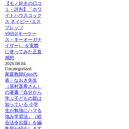
【モノ好きの口コ
ミ・評判】「ホワ
イトハウスコック
ス ネイビー×エス
プレッソ
S9692(キーケー
ス・キーオーガナ
イザー)」を実際
に使ってみた正直
感想
2026.08.04
Uncategorized
家庭教師Eden代
表・なおき先生
（居村直希さん）
の著書『自分から
学ぶ子どもの親は
知っている 小学
生が勉強にハマる
強み学習法』（総
合法令出版）を編
集部が紹介します