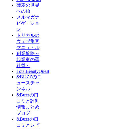
蕎麦の世界
への旅
メルマガナ
ビゲーショ
ン
トリカルの
ウェブ集客
マニュアル
創業航路～
起業家の羅
針盤～
TotalBeautyQuest
&BUZZのニ
ュースチャ
ンネル
&Buzzの口
コミと評判
情報まとめ
ブログ
&Buzzの口
コミとレビ