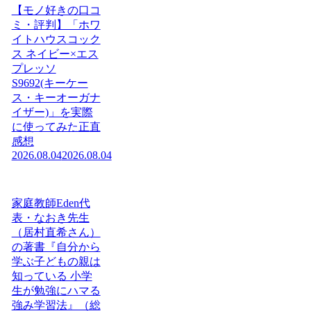
【モノ好きの口コ
ミ・評判】「ホワ
イトハウスコック
ス ネイビー×エス
プレッソ
S9692(キーケー
ス・キーオーガナ
イザー)」を実際
に使ってみた正直
感想
2026.08.04
2026.08.04
家庭教師Eden代
表・なおき先生
（居村直希さん）
の著書『自分から
学ぶ子どもの親は
知っている 小学
生が勉強にハマる
強み学習法』（総