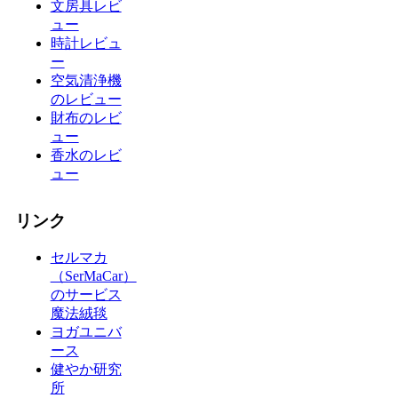
文房具レビ
ュー
時計レビュ
ー
空気清浄機
のレビュー
財布のレビ
ュー
香水のレビ
ュー
リンク
セルマカ
（SerMaCar）
のサービス
魔法絨毯
ヨガユニバ
ース
健やか研究
所