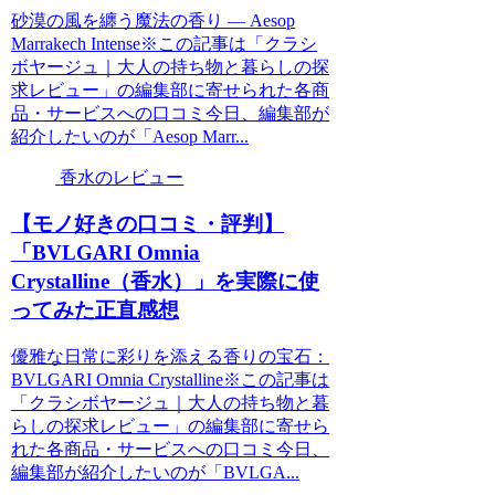
砂漠の風を纏う魔法の香り — Aesop
Marrakech Intense※この記事は「クラシ
ボヤージュ｜大人の持ち物と暮らしの探
求レビュー」の編集部に寄せられた各商
品・サービスへの口コミ今日、編集部が
紹介したいのが「Aesop Marr...
香水のレビュー
【モノ好きの口コミ・評判】
「BVLGARI Omnia
Crystalline（香水）」を実際に使
ってみた正直感想
優雅な日常に彩りを添える香りの宝石：
BVLGARI Omnia Crystalline※この記事は
「クラシボヤージュ｜大人の持ち物と暮
らしの探求レビュー」の編集部に寄せら
れた各商品・サービスへの口コミ今日、
編集部が紹介したいのが「BVLGA...