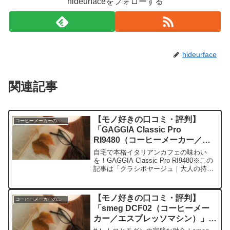
hideurfaceをフォローする
hideurface
関連記事
【モノ好きの口コミ・評判】
コーヒーメーカーのレビュー
「GAGGIA Classic Pro
RI9480（コーヒーメーカー／エ
スプレッソマシン）」を実際に使
自宅で本格イタリアンカフェの味わい
ってみた正直感想
を！GAGGIA Classic Pro RI9480※この
記事は「クラシボヤージュ｜大人の持ち
物と暮らしの探求レビュー」の編集部に
寄せられた各商品・サービスへの口コミ
今日、編集部が紹介したいのが
【モノ好きの口コミ・評判】
コーヒーメーカーのレビュー
「GAGG...
「smeg DCF02（コーヒーメー
カー／エスプレッソマシン）」を
実際に使ってみた正直感想