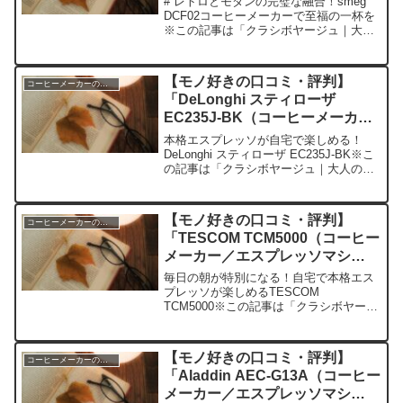
# レトロとモダンの完璧な融合！smeg
DCF02コーヒーメーカーで至福の一杯を
※この記事は「クラシボヤージュ｜大人
の持ち物と暮らしの探求レビュー」の編
集部に寄せられた各商品・サービスへの
口コミ今日、編集部が紹介したいのが
【モノ好きの口コミ・評判】
コーヒーメーカーのレビュー
「smeg DC...
「DeLonghi スティローザ
EC235J-BK（コーヒーメーカー
／エスプレッソマシン）」を実際
本格エスプレッソが自宅で楽しめる！
に使ってみた正直感想
DeLonghi スティローザ EC235J-BK※こ
の記事は「クラシボヤージュ｜大人の持
ち物と暮らしの探求レビュー」の編集部
に寄せられた各商品・サービスへの口コ
ミ今日、編集部が紹介したいのが
【モノ好きの口コミ・評判】
コーヒーメーカーのレビュー
「DeLong...
「TESCOM TCM5000（コーヒー
メーカー／エスプレッソマシ
ン）」を実際に使ってみた正直感
毎日の朝が特別になる！自宅で本格エス
想
プレッソが楽しめるTESCOM
TCM5000※この記事は「クラシボヤージ
ュ｜大人の持ち物と暮らしの探求レビュ
ー」の編集部に寄せられた各商品・サー
ビスへの口コミ今日、編集部が紹介した
【モノ好きの口コミ・評判】
コーヒーメーカーのレビュー
いのが「TESCOM ...
「Aladdin AEC-G13A（コーヒー
メーカー／エスプレッソマシ