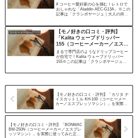
ン）」を実際に使ってみた正直感
# コーヒー愛好家の心を掴む！レトロで
想
おしゃれな「Aladdin AEC-G13A」※この
記事は「クラシボヤージュ｜大人の持ち
物と暮らしの探求レビュー」の編集部に
寄せられた各商品・サービスへの口コミ
今日、編集部が紹介したいのが
【モノ好きの口コミ・評判】
コーヒーメーカーのレビュー
「Aladdi...
「Kalita ウェーブドリッパー
155（コーヒーメーカー／エスプ
レッソマシン）」を実際に使って
まるで専門店のようなドリップコーヒー
みた正直感想
が自宅で！Kalita ウェーブドリッパー
155※この記事は「クラシボヤージュ｜
大人の持ち物と暮らしの探求レビュー」
の編集部に寄せられた各商品・サービス
への口コミ今日、編集部が紹介したいの
が「Kalita...
【モノ好きの口コミ・評判】「カリタ ナ
イスカットミル KH-100（コーヒーメー
カー／エスプレッソマシン）」を実際に
使ってみた正直感想
【モノ好きの口コミ・評判】「BONMAC
BM-250N（コーヒーメーカー／エスプレ
ッソマシン）」を実際に使ってみた正直