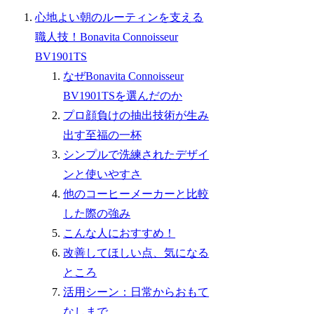
心地よい朝のルーティンを支える
職人技！Bonavita Connoisseur
BV1901TS
なぜBonavita Connoisseur
BV1901TSを選んだのか
プロ顔負けの抽出技術が生み
出す至福の一杯
シンプルで洗練されたデザイ
ンと使いやすさ
他のコーヒーメーカーと比較
した際の強み
こんな人におすすめ！
改善してほしい点、気になる
ところ
活用シーン：日常からおもて
なしまで