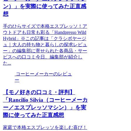
ン）」を実際に使ってみた正直感
想
手のひらサイズで本格エスプレッソ！ア
ウトドアも日常も彩る「Handpresso Wild
Hybrid」※この記事は「クラシボヤージ
ュ｜大人の持ち物と暮らしの探求レビュ
ー」の編集部に寄せられた各商品・サー
ビスへの口コミ今日、編集部が紹介し
た...
コーヒーメーカーのレビュ
ー
【モノ好きの口コミ・評判】
「Rancilio Silvia（コーヒーメーカ
ー／エスプレッソマシン）」を実
際に使ってみた正直感想
家庭で本格エスプレッソを楽しむ喜び！