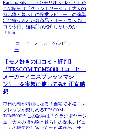
Rancilio Silvia（ランチリオ シルビア）※
この記事は「クラシボヤージュ｜大人の
持ち物と暮らしの探求レビュー」の編集
部に寄せられた各商品・サービスへの口
コミ今日、編集部が紹介したいのが
「Ran...
コーヒーメーカーのレビュ
ー
【モノ好きの口コミ・評判】
「TESCOM TCM5000（コーヒー
メーカー／エスプレッソマシ
ン）」を実際に使ってみた正直感
想
毎日の朝が特別になる！自宅で本格エス
プレッソが楽しめるTESCOM
TCM5000※この記事は「クラシボヤージ
ュ｜大人の持ち物と暮らしの探求レビュ
ー」の編集部に寄せられた各商品・サー