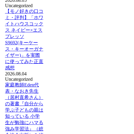
2026.08.05
Uncategorized
【モノ好きの口コ
ミ・評判】「ホワ
イトハウスコック
ス ネイビー×エス
プレッソ
S9692(キーケー
ス・キーオーガナ
イザー)」を実際
に使ってみた正直
感想
2026.08.04
Uncategorized
家庭教師Eden代
表・なおき先生
（居村直希さん）
の著書『自分から
学ぶ子どもの親は
知っている 小学
生が勉強にハマる
強み学習法』（総