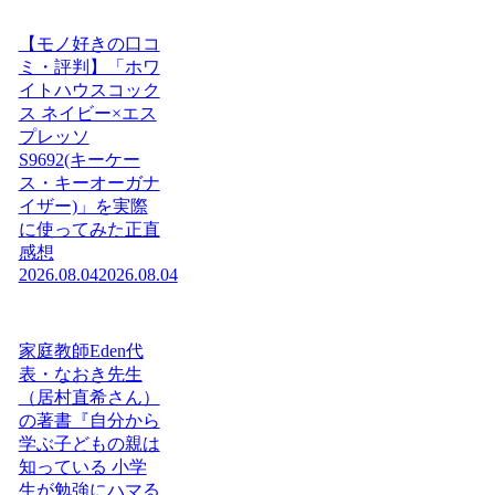
【モノ好きの口コ
ミ・評判】「ホワ
イトハウスコック
ス ネイビー×エス
プレッソ
S9692(キーケー
ス・キーオーガナ
イザー)」を実際
に使ってみた正直
感想
2026.08.04
2026.08.04
家庭教師Eden代
表・なおき先生
（居村直希さん）
の著書『自分から
学ぶ子どもの親は
知っている 小学
生が勉強にハマる