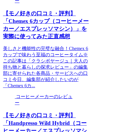
ー
【モノ好きの口コミ・評判】
「Chemex 6カップ（コーヒーメー
カー／エスプレッソマシン）」を
実際に使ってみた正直感想
美しさと機能性の完璧な融合！Chemex 6
カップで味わう至福のコーヒータイム※
この記事は「クラシボヤージュ｜大人の
持ち物と暮らしの探求レビュー」の編集
部に寄せられた各商品・サービスへの口
コミ今日、編集部が紹介したいのが
「Chemex 6カ...
コーヒーメーカーのレビュ
ー
【モノ好きの口コミ・評判】
「Handpresso Wild Hybrid（コー
ヒーメーカー／エスプレッソマシ