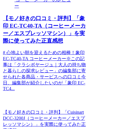
ー
【モノ好きの口コミ・評判】「象
印 EC-TC40-TA（コーヒーメーカ
ー／エスプレッソマシン）」を実
際に使ってみた正直感想
# 心地よい朝を迎えるための相棒！象印
EC-TC40-TA コーヒーメーカー※この記
事は「クラシボヤージュ｜大人の持ち物
と暮らしの探求レビュー」の編集部に寄
せられた各商品・サービスへの口コミ今
日、編集部が紹介したいのが「象印 EC-
TC4...
【モノ好きの口コミ・評判】「Cuisinart
DCC-3200J（コーヒーメーカー／エスプ
レッソマシン）」を実際に使ってみた正