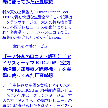
際に使ってみた正直感想
我が家の空気番人！Dyson Purifier Cool
TP07で得た快適な生活空間※この記事は
「クラシボヤージュ｜大人の持ち物と暮
らしの探求レビュー」の編集部に寄せら
れた各商品・サービスへの口コミ今日、
編集部が紹介したいのが「Dyson...
空気清浄機のレビュー
【モノ好きの口コミ・評判】「ア
イリスオーヤマ KIJC-H65（空気
清浄機／加湿器／除湿機）」を実
際に使ってみた正直感想
# 一年中快適な空間を実現！アイリスオ
ーヤマ KIJC-H65 3-in-1多機能家電レビュ
ー※この記事は「クラシボヤージュ｜大
人の持ち物と暮らしの探求レビュー」の
編集部に寄せられた各商品・サービスへ