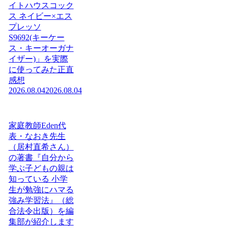
イトハウスコック
ス ネイビー×エス
プレッソ
S9692(キーケー
ス・キーオーガナ
イザー)」を実際
に使ってみた正直
感想
2026.08.04
2026.08.04
家庭教師Eden代
表・なおき先生
（居村直希さん）
の著書『自分から
学ぶ子どもの親は
知っている 小学
生が勉強にハマる
強み学習法』（総
合法令出版）を編
集部が紹介します