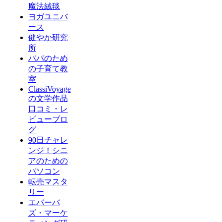
魔法絨毯
ヨガユニバ
ース
健やか研究
所
パパのため
の子育て教
室
ClassiVoyage
の文学作品
口コミ・レ
ビューブロ
グ
90日チャレ
ンジ！シニ
アのための
パソコン
転売マスタ
リー
エバーバ
ズ・マーケ