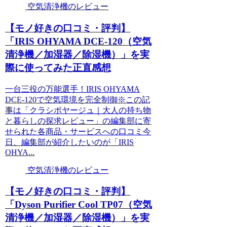
空気清浄機のレビュー
【モノ好きの口コミ・評判】
「IRIS OHYAMA DCE-120（空気
清浄機／加湿器／除湿機）」を実
際に使ってみた正直感想
一台三役の万能選手！IRIS OHYAMA
DCE-120で空気環境を完全制御※この記
事は「クラシボヤージュ｜大人の持ち物
と暮らしの探求レビュー」の編集部に寄
せられた各商品・サービスへの口コミ今
日、編集部が紹介したいのが「IRIS
OHYA...
空気清浄機のレビュー
【モノ好きの口コミ・評判】
「Dyson Purifier Cool TP07（空気
清浄機／加湿器／除湿機）」を実