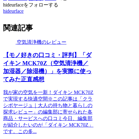
hideurfaceをフォローする
hideurface
関連記事
空気清浄機のレビュー
【モノ好きの口コミ・評判】「ダ
イキン MCK70Z（空気清浄機／
加湿器／除湿機）」を実際に使っ
てみた正直感想
我が家の空気を一新！ダイキン MCK70Z
で実現する快適空間※この記事は「クラ
シボヤージュ｜大人の持ち物と暮らしの
探求レビュー」の編集部に寄せられた各
商品・サービスへの口コミ今日、編集部
が紹介したいのが「ダイキン MCK70Z」
です。この多...