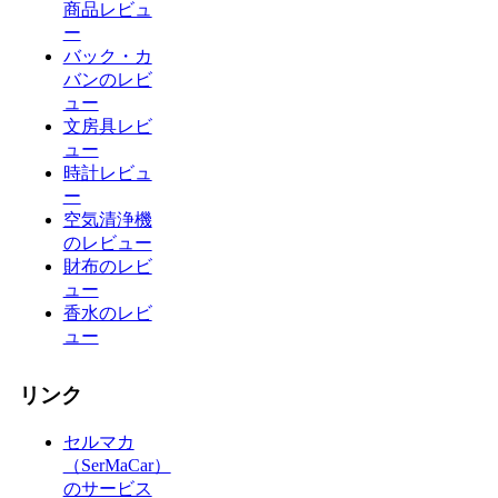
商品レビュ
ー
バック・カ
バンのレビ
ュー
文房具レビ
ュー
時計レビュ
ー
空気清浄機
のレビュー
財布のレビ
ュー
香水のレビ
ュー
リンク
セルマカ
（SerMaCar）
のサービス