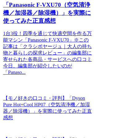
「Panasonic F-VXU70（空気清浄
機／加湿器／除湿機）」を実際に
使ってみた正直感想
1台3役！四季を通じて快適空間を作る万
能マシン「Panasonic F-VXU70」※この
記事は「クラシボヤージュ｜大人の持ち
物と暮らしの探求レビュー」の編集部に
寄せられた各商品・サービスへの口コミ
今日、編集部が紹介したいのが
「Panaso...
【モノ好きの口コミ・評判】「Dyson
Pure Hot+Cool HP07（空気清浄機／加湿
器／除湿機）」を実際に使ってみた正直
感想