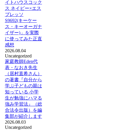
イトハウスコック
ス ネイビー×エス
プレッソ
S9692(キーケー
ス・キーオーガナ
イザー)」を実際
に使ってみた正直
感想
2026.08.04
Uncategorized
家庭教師Eden代
表・なおき先生
（居村直希さん）
の著書『自分から
学ぶ子どもの親は
知っている 小学
生が勉強にハマる
強み学習法』（総
合法令出版）を編
集部が紹介します
2026.08.03
Uncategorized