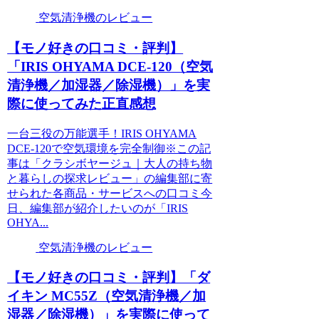
空気清浄機のレビュー
【モノ好きの口コミ・評判】
「IRIS OHYAMA DCE-120（空気
清浄機／加湿器／除湿機）」を実
際に使ってみた正直感想
一台三役の万能選手！IRIS OHYAMA
DCE-120で空気環境を完全制御※この記
事は「クラシボヤージュ｜大人の持ち物
と暮らしの探求レビュー」の編集部に寄
せられた各商品・サービスへの口コミ今
日、編集部が紹介したいのが「IRIS
OHYA...
空気清浄機のレビュー
【モノ好きの口コミ・評判】「ダ
イキン MC55Z（空気清浄機／加
湿器／除湿機）」を実際に使って