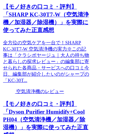
【モノ好きの口コミ・評判】
「SHARP KC-30T7-W（空気清浄
機／加湿器／除湿機）」を実際に
使ってみた正直感想
全方位の空気ケアを一台で！SHARP
KC-30T7-W 空気清浄機の実力※この記
事は「クラシボヤージュ｜大人の持ち物
と暮らしの探求レビュー」の編集部に寄
せられた各商品・サービスへの口コミ今
日、編集部が紹介したいのがシャープの
「KC-30T...
空気清浄機のレビュー
【モノ好きの口コミ・評判】
「Dyson Purifier Humidify+Cool
PH04（空気清浄機／加湿器／除
湿機）」を実際に使ってみた正直