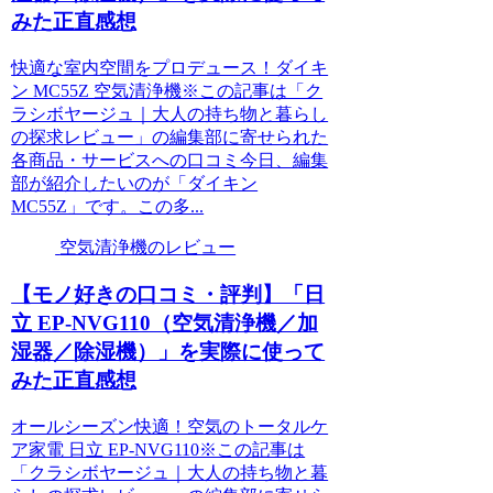
みた正直感想
快適な室内空間をプロデュース！ダイキ
ン MC55Z 空気清浄機※この記事は「ク
ラシボヤージュ｜大人の持ち物と暮らし
の探求レビュー」の編集部に寄せられた
各商品・サービスへの口コミ今日、編集
部が紹介したいのが「ダイキン
MC55Z」です。この多...
空気清浄機のレビュー
【モノ好きの口コミ・評判】「日
立 EP-NVG110（空気清浄機／加
湿器／除湿機）」を実際に使って
みた正直感想
オールシーズン快適！空気のトータルケ
ア家電 日立 EP-NVG110※この記事は
「クラシボヤージュ｜大人の持ち物と暮