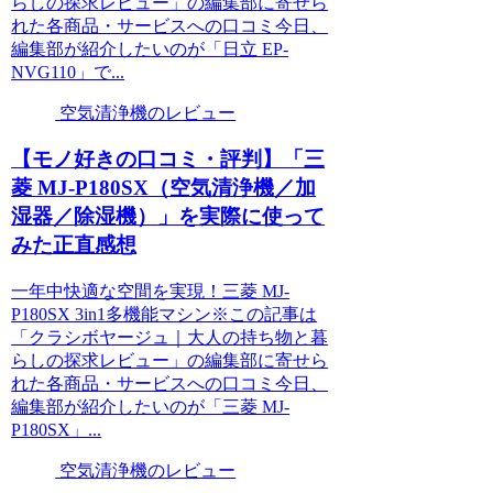
らしの探求レビュー」の編集部に寄せら
れた各商品・サービスへの口コミ今日、
編集部が紹介したいのが「日立 EP-
NVG110」で...
空気清浄機のレビュー
【モノ好きの口コミ・評判】「三
菱 MJ-P180SX（空気清浄機／加
湿器／除湿機）」を実際に使って
みた正直感想
一年中快適な空間を実現！三菱 MJ-
P180SX 3in1多機能マシン※この記事は
「クラシボヤージュ｜大人の持ち物と暮
らしの探求レビュー」の編集部に寄せら
れた各商品・サービスへの口コミ今日、
編集部が紹介したいのが「三菱 MJ-
P180SX」...
空気清浄機のレビュー