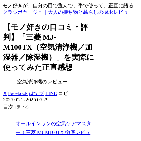
モノ好きが、自分の目で選んで、手で使って、正直に語る。
クラシボヤージュ｜大人の持ち物と暮らしの探求レビュー
【モノ好きの口コミ・評
判】「三菱 MJ-
M100TX（空気清浄機／加
湿器／除湿機）」を実際に
使ってみた正直感想
空気清浄機のレビュー
X
Facebook
はてブ
LINE
コピー
2025.05.12
2025.05.29
目次
オールインワンの空気ケアマスタ
ー！三菱 MJ-M100TX 徹底レビュ