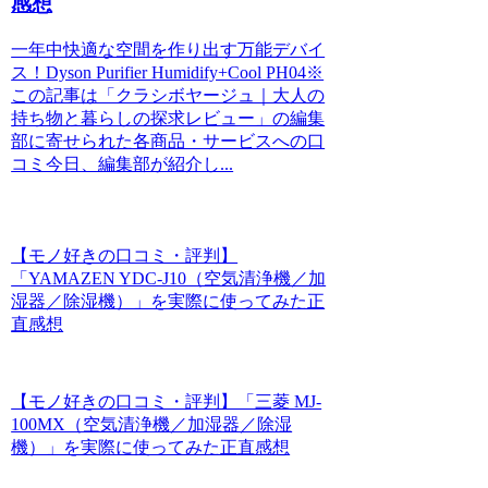
感想
一年中快適な空間を作り出す万能デバイ
ス！Dyson Purifier Humidify+Cool PH04※
この記事は「クラシボヤージュ｜大人の
持ち物と暮らしの探求レビュー」の編集
部に寄せられた各商品・サービスへの口
コミ今日、編集部が紹介し...
【モノ好きの口コミ・評判】
「YAMAZEN YDC-J10（空気清浄機／加
湿器／除湿機）」を実際に使ってみた正
直感想
【モノ好きの口コミ・評判】「三菱 MJ-
100MX（空気清浄機／加湿器／除湿
機）」を実際に使ってみた正直感想