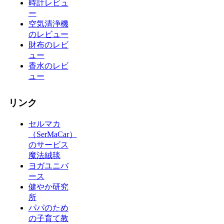
時計レビュ
ー
空気清浄機
のレビュー
財布のレビ
ュー
香水のレビ
ュー
リンク
セルマカ
（SerMaCar）
のサービス
魔法絨毯
ヨガユニバ
ース
健やか研究
所
パパのため
の子育て教