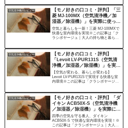
寄せられた各商品・サービスへの口コミ
今日、編集部が紹介したいのが「無印良
【モノ好きの口コミ・評判】「三
空気清浄機のレビュー
品 超音波アロマディフ...
菱 MJ-100MX（空気清浄機／加
湿器／除湿機）」を実際に使って
みた正直感想
空気と暮らしを一新！三菱 MJ-100MXで
快適な室内環境を実現※この記事は「ク
ラシボヤージュ｜大人の持ち物と暮らし
の探求レビュー」の編集部に寄せられた
各商品・サービスへの口コミ今日、編集
部が紹介したいのが「三菱 MJ-100MX」
【モノ好きの口コミ・評判】
空気清浄機のレビュー
です。こ...
「Levoit LV-PUR131S（空気清
浄機／加湿器／除湿機）」を実際
に使ってみた正直感想
【空気が変わる、暮らしが変わる】
Levoit LV-PUR131Sで実現する快適な室
内環境※この記事は「クラシボヤージュ
｜大人の持ち物と暮らしの探求レビュ
ー」の編集部に寄せられた各商品・サー
ビスへの口コミ今日、編集部が紹介した
【モノ好きの口コミ・評判】「ダ
空気清浄機のレビュー
いのが「Lev...
イキン ACB50X-S（空気清浄機
／加湿器／除湿機）」を実際に使
ってみた正直感想
四季の空気を守る番人、ダイキン
ACB50X-S で快適な室内環境を実現！※
この記事は「クラシボヤージュ｜大人の