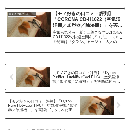
持ち物と暮らしの探求レビュー」の編集
部に寄せられた各商品・サービスへの口
コミ今日、編集部が紹介したいのが「ダ
【モノ好きの口コミ・評判】
空気清浄機のレビュー
イキン ACB50X...
「CORONA CD-H1022（空気清
浄機／加湿器／除湿機）」を実際
に使ってみた正直感想
空気も気分も一新！三役こなすCORONA
CD-H1022で快適空間をプロデュース※こ
の記事は「クラシボヤージュ｜大人の持
ち物と暮らしの探求レビュー」の編集部
に寄せられた各商品・サービスへの口コ
ミ今日、編集部が紹介したいのが
「CORONA ...
【モノ好きの口コミ・評判】「Dyson
Purifier Humidify+Cool PH04（空気清浄
機／加湿器／除湿機）」を実際に使って
みた正直感想
【モノ好きの口コミ・評判】「Dyson
Pure Hot+Cool HP07（空気清浄機／加湿
器／除湿機）」を実際に使ってみた正直
感想