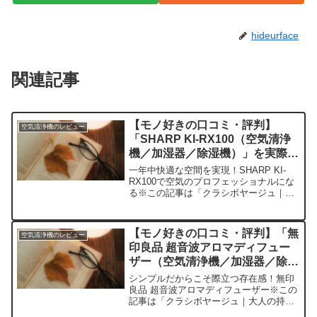
hideurface
関連記事
【モノ好きの口コミ・評判】
空気清浄機のレビュー
「SHARP KI-RX100（空気清浄
機／加湿器／除湿機）」を実際に
使ってみた正直感想
一年中快適な空間を実現！SHARP KI-
RX100で空気のプロフェッショナルにな
る※この記事は「クラシボヤージュ｜大
人の持ち物と暮らしの探求レビュー」の
編集部に寄せられた各商品・サービスへ
の口コミ今日、編集部が紹介したいのが
【モノ好きの口コミ・評判】「無
空気清浄機のレビュー
「SHARP ...
印良品 超音波アロマディフュー
ザー（空気清浄機／加湿器／除湿
機）」を実際に使ってみた正直感
シンプルだからこそ際立つ存在感！無印
想
良品 超音波アロマディフューザー※この
記事は「クラシボヤージュ｜大人の持ち
物と暮らしの探求レビュー」の編集部に