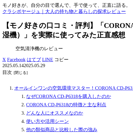
モノ好きが、自分の目で選んで、手で使って、正直に語る。
クラシボヤージュ｜大人の持ち物と暮らしの探求レビュー
【モノ好きの口コミ・評判】「CORONA 
湿機）」を実際に使ってみた正直感想
空気清浄機のレビュー
X
Facebook
はてブ
LINE
コピー
2025.05.14
2025.05.29
目次
オールインワンの空気環境マスター！CORONA CD-P6
なぜCORONA CD-P6318を購入したのか
CORONA CD-P6318の特徴と主な利点
どんな人にオススメなのか
使い方や活用シーン
他の類似商品と比較した際の強み