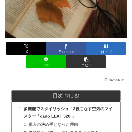
X
Facebook
はてブ
LINE
コピー
2025.06.05
目次
多機能でスタイリッシュ！3役こなす空気のマイ
スター「cado LEAF 320i」
購入の決め手となった理由