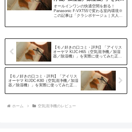
に使ってみた正直感想
オールインワンの快適空間を創る！
Panasonic F-VXT55で変わる室内環境※
この記事は「クラシボヤージュ｜大人の
持ち物と暮らしの探求レビュー」の編集
部に寄せられた各商品・サービスへの口
コミ今日、編集部が紹介したいのが
「Panason...
【モノ好きの口コミ・評判】「アイリス
オーヤマ KIJC-H65（空気清浄機／加湿
器／除湿機）」を実際に使ってみた正直
感想
【モノ好きの口コミ・評判】「アイリス
オーヤマ KIJDC-K80（空気清浄機／加湿
器／除湿機）」を実際に使ってみた正直
感想
ホーム
空気清浄機のレビュー