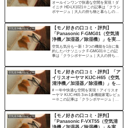
に使ってみた正直感想
オールインワンで快適な空間を実現！ダ
イニチ HD-LX1021※この記事は「クラシ
ボヤージュ｜大人の持ち物と暮らしの探
求レビュー」の編集部に寄せられた各商
品・サービスへの口コミ今日、編集部が
紹介したいのが「ダイニチ HD-LX1021」
【モノ好きの口コミ・評判】
空気清浄機のレビュー
です...
「Panasonic F-GMG01（空気清
浄機／加湿器／除湿機）」を実際
に使ってみた正直感想
空気も気分も一新！3つの機能を1台に集
約したパナソニック F-GMG01※この記
事は「クラシボヤージュ｜大人の持ち物
と暮らしの探求レビュー」の編集部に寄
せられた各商品・サービスへの口コミ今
日、編集部が紹介したいのが「パナソニ
【モノ好きの口コミ・評判】「ア
空気清浄機のレビュー
ック F-GMG...
イリスオーヤマ KIJC-H65（空気
清浄機／加湿器／除湿機）」を実
際に使ってみた正直感想
# 一年中快適な空間を実現！アイリスオ
ーヤマ KIJC-H65 3-in-1多機能家電レビュ
ー※この記事は「クラシボヤージュ｜大
人の持ち物と暮らしの探求レビュー」の
編集部に寄せられた各商品・サービスへ
の口コミ今日、編集部が紹介したいのが
【モノ好きの口コミ・評判】
空気清浄機のレビュー
「ア...
「Panasonic F-VXT55（空気清
浄機／加湿器／除湿機）」を実際