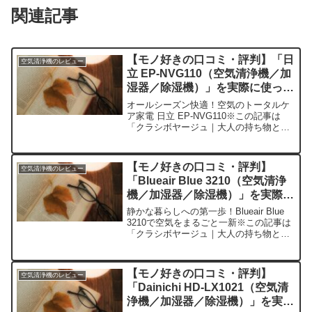
関連記事
【モノ好きの口コミ・評判】「日
空気清浄機のレビュー
立 EP-NVG110（空気清浄機／加
湿器／除湿機）」を実際に使って
みた正直感想
オールシーズン快適！空気のトータルケ
ア家電 日立 EP-NVG110※この記事は
「クラシボヤージュ｜大人の持ち物と暮
らしの探求レビュー」の編集部に寄せら
れた各商品・サービスへの口コミ今日、
編集部が紹介したいのが「日立 EP-
【モノ好きの口コミ・評判】
空気清浄機のレビュー
NVG110」で...
「Blueair Blue 3210（空気清浄
機／加湿器／除湿機）」を実際に
使ってみた正直感想
静かな暮らしへの第一歩！Blueair Blue
3210で空気をまるごと一新※この記事は
「クラシボヤージュ｜大人の持ち物と暮
らしの探求レビュー」の編集部に寄せら
れた各商品・サービスへの口コミ今日、
編集部が紹介したいのが「Blueair B...
【モノ好きの口コミ・評判】
空気清浄機のレビュー
「Dainichi HD-LX1021（空気清
浄機／加湿器／除湿機）」を実際