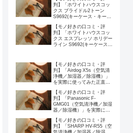
みた正直感想
判】「ホワイトハウスコッ
クス ブライドル2トーン
S9692(キーケース・キーオ
ーガナイザー)」を実際に使
【モノ好きの口コミ・評
ってみた正直感想
判】「ホワイトハウスコッ
クス エスプレッソ ホリデー
ライン S9692(キーケース・
キーオーガナイザー)」を実
際に使ってみた正直感想
【モノ好きの口コミ・評
判】「Airdog X5s（空気清
浄機／加湿器／除湿機）」
を実際に使ってみた正直感
想
【モノ好きの口コミ・評
判】「Panasonic F-
GMG01（空気清浄機／加湿
器／除湿機）」を実際に使
ってみた正直感想
【モノ好きの口コミ・評
判】「SHARP HV-R55（空
気清浄機／加湿器／除湿