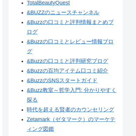
TotalBeautyQuest
&BUZZのニュースチャンネル
&Buzzの口コミと評判情報まとめブ
ログ
&Buzzの口コミとレビュー情報ブロ
グ
&Buzzの口コミと評判研究ブログ
&Buzzの百均アイテム口コミ紹介
&BuzzのSNSスタートガイド
&Buzz教室～哲学入門: 分かりやすく
探る
時代を超える賢者のカウンセリング
Zetamark（ゼタマーク）のマーケテ
ィング図鑑