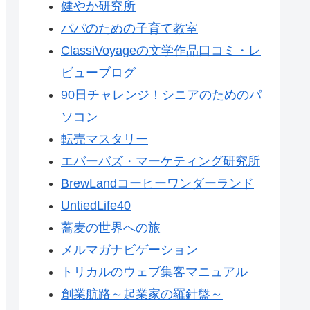
健やか研究所
パパのための子育て教室
ClassiVoyageの文学作品口コミ・レ
ビューブログ
90日チャレンジ！シニアのためのパ
ソコン
転売マスタリー
エバーバズ・マーケティング研究所
BrewLandコーヒーワンダーランド
UntiedLife40
蕎麦の世界への旅
メルマガナビゲーション
トリカルのウェブ集客マニュアル
創業航路～起業家の羅針盤～