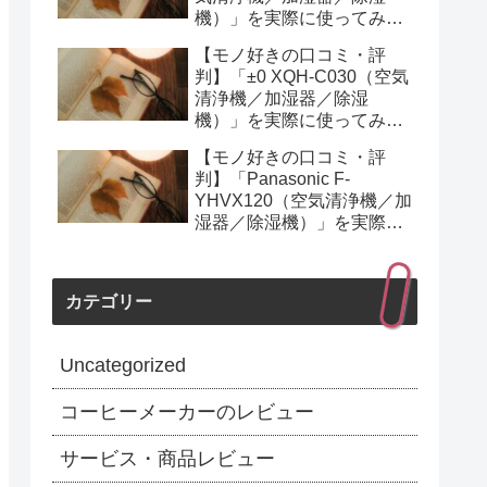
機）」を実際に使ってみた
正直感想
【モノ好きの口コミ・評
判】「±0 XQH-C030（空気
清浄機／加湿器／除湿
機）」を実際に使ってみた
正直感想
【モノ好きの口コミ・評
判】「Panasonic F-
YHVX120（空気清浄機／加
湿器／除湿機）」を実際に
使ってみた正直感想
カテゴリー
Uncategorized
コーヒーメーカーのレビュー
サービス・商品レビュー