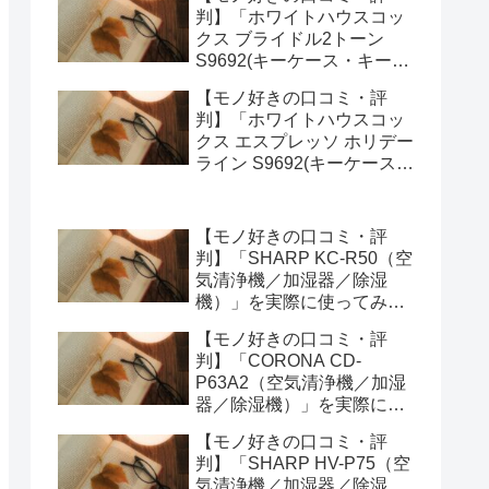
みた正直感想
判】「ホワイトハウスコッ
クス ブライドル2トーン
S9692(キーケース・キーオ
ーガナイザー)」を実際に使
【モノ好きの口コミ・評
ってみた正直感想
判】「ホワイトハウスコッ
クス エスプレッソ ホリデー
ライン S9692(キーケース・
キーオーガナイザー)」を実
際に使ってみた正直感想
【モノ好きの口コミ・評
判】「SHARP KC-R50（空
気清浄機／加湿器／除湿
機）」を実際に使ってみた
正直感想
【モノ好きの口コミ・評
判】「CORONA CD-
P63A2（空気清浄機／加湿
器／除湿機）」を実際に使
ってみた正直感想
【モノ好きの口コミ・評
判】「SHARP HV-P75（空
気清浄機／加湿器／除湿