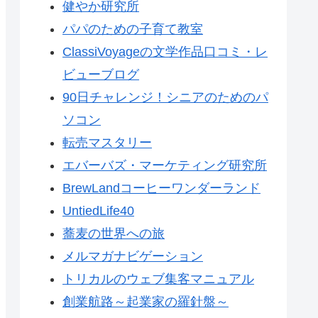
健やか研究所
パパのための子育て教室
ClassiVoyageの文学作品口コミ・レ
ビューブログ
90日チャレンジ！シニアのためのパ
ソコン
転売マスタリー
エバーバズ・マーケティング研究所
BrewLandコーヒーワンダーランド
UntiedLife40
蕎麦の世界への旅
メルマガナビゲーション
トリカルのウェブ集客マニュアル
創業航路～起業家の羅針盤～