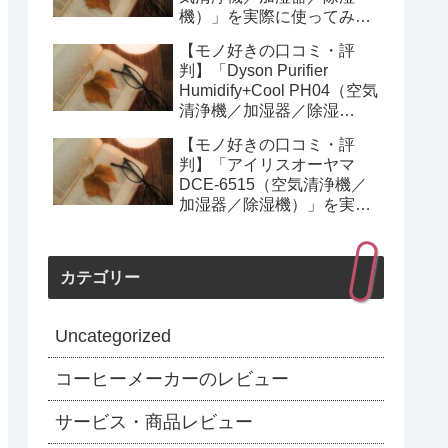
機）」を実際に使ってみた
正直感想
【モノ好きの口コミ・評
判】「Dyson Purifier
Humidify+Cool PH04（空気
清浄機／加湿器／除湿
機）」を実際に使ってみた
【モノ好きの口コミ・評
正直感想
判】「アイリスオーヤマ
DCE-6515（空気清浄機／
加湿器／除湿機）」を実際
に使ってみた正直感想
カテゴリー
Uncategorized
コーヒーメーカーのレビュー
サービス・商品レビュー