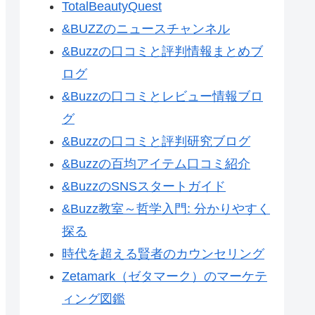
TotalBeautyQuest
&BUZZのニュースチャンネル
&Buzzの口コミと評判情報まとめブ
ログ
&Buzzの口コミとレビュー情報ブロ
グ
&Buzzの口コミと評判研究ブログ
&Buzzの百均アイテム口コミ紹介
&BuzzのSNSスタートガイド
&Buzz教室～哲学入門: 分かりやすく
探る
時代を超える賢者のカウンセリング
Zetamark（ゼタマーク）のマーケテ
ィング図鑑