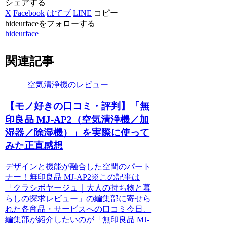
シェアする
X
Facebook
はてブ
LINE
コピー
hideurfaceをフォローする
hideurface
関連記事
空気清浄機のレビュー
【モノ好きの口コミ・評判】「無
印良品 MJ-AP2（空気清浄機／加
湿器／除湿機）」を実際に使って
みた正直感想
デザインと機能が融合した空間のパート
ナー！無印良品 MJ-AP2※この記事は
「クラシボヤージュ｜大人の持ち物と暮
らしの探求レビュー」の編集部に寄せら
れた各商品・サービスへの口コミ今日、
編集部が紹介したいのが「無印良品 MJ-