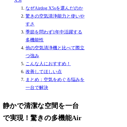
X5s
なぜAirdog X5sを選んだのか
驚きの空気清浄能力と使いや
すさ
季節を問わず1年中活躍する
多機能性
他の空気清浄機と比べて際立
つ強み
こんな人におすすめ！
改善してほしい点
まとめ：空気をめぐる悩みを
一台で解決
静かで清潔な空間を一台
で実現！驚きの多機能Air