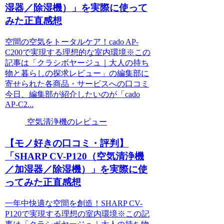
湿器／除湿機）」を実際に使って
みた正直感想
空間の空気をトータルケア！cado AP-
C200で実現する理想的な室内環境※この
記事は「クラシボヤージュ｜大人の持ち
物と暮らしの探求レビュー」の編集部に
寄せられた各商品・サービスへの口コミ
今日、編集部が紹介したいのが「cado
AP-C2...
空気清浄機のレビュー
【モノ好きの口コミ・評判】
「SHARP CV-P120（空気清浄機
／加湿器／除湿機）」を実際に使
ってみた正直感想
一年中快適な空間を創造！SHARP CV-
P120で実現する理想の室内環境※この記