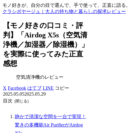
モノ好きが、自分の目で選んで、手で使って、正直に語る。
クラシボヤージュ｜大人の持ち物と暮らしの探求レビュー
【モノ好きの口コミ・評
判】「Airdog X5s（空気清
浄機／加湿器／除湿機）」
を実際に使ってみた正直
感想
空気清浄機のレビュー
X
Facebook
はてブ
LINE
コピー
2025.05.05
2025.05.29
目次
静かで清潔な空間を一台で実現！
驚きの多機能Air PurifierがAirdog