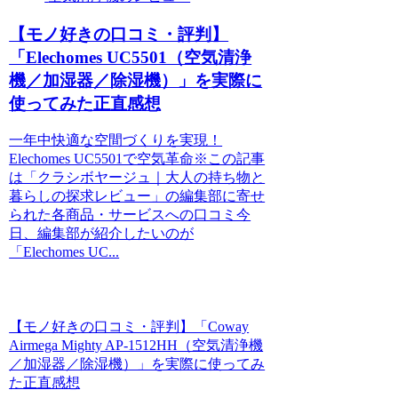
【モノ好きの口コミ・評判】
「Elechomes UC5501（空気清浄
機／加湿器／除湿機）」を実際に
使ってみた正直感想
一年中快適な空間づくりを実現！
Elechomes UC5501で空気革命※この記事
は「クラシボヤージュ｜大人の持ち物と
暮らしの探求レビュー」の編集部に寄せ
られた各商品・サービスへの口コミ今
日、編集部が紹介したいのが
「Elechomes UC...
【モノ好きの口コミ・評判】「Coway
Airmega Mighty AP-1512HH（空気清浄機
／加湿器／除湿機）」を実際に使ってみ
た正直感想