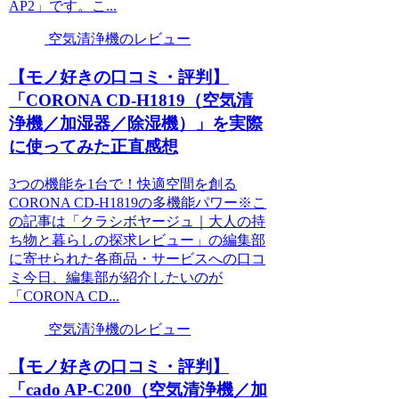
AP2」です。こ...
空気清浄機のレビュー
【モノ好きの口コミ・評判】
「CORONA CD-H1819（空気清
浄機／加湿器／除湿機）」を実際
に使ってみた正直感想
3つの機能を1台で！快適空間を創る
CORONA CD-H1819の多機能パワー※こ
の記事は「クラシボヤージュ｜大人の持
ち物と暮らしの探求レビュー」の編集部
に寄せられた各商品・サービスへの口コ
ミ今日、編集部が紹介したいのが
「CORONA CD...
空気清浄機のレビュー
【モノ好きの口コミ・評判】
「cado AP-C200（空気清浄機／加