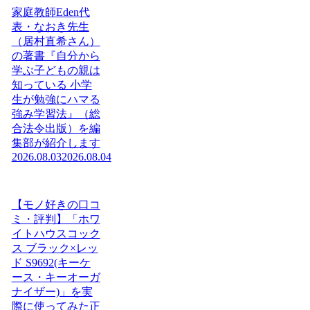
家庭教師Eden代
表・なおき先生
（居村直希さん）
の著書『自分から
学ぶ子どもの親は
知っている 小学
生が勉強にハマる
強み学習法』（総
合法令出版）を編
集部が紹介します
2026.08.03
2026.08.04
【モノ好きの口コ
ミ・評判】「ホワ
イトハウスコック
ス ブラック×レッ
ド S9692(キーケ
ース・キーオーガ
ナイザー)」を実
際に使ってみた正