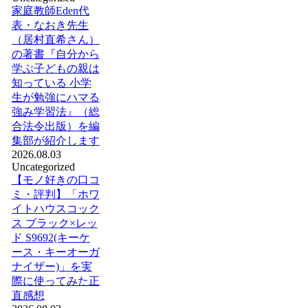
家庭教師Eden代
表・なおき先生
（居村直希さん）
の著書『自分から
学ぶ子どもの親は
知っている 小学
生が勉強にハマる
強み学習法』（総
合法令出版）を編
集部が紹介します
2026.08.03
Uncategorized
【モノ好きの口コ
ミ・評判】「ホワ
イトハウスコック
ス ブラック×レッ
ド S9692(キーケ
ース・キーオーガ
ナイザー)」を実
際に使ってみた正
直感想