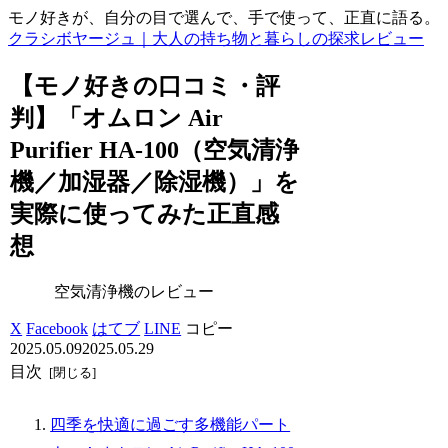
モノ好きが、自分の目で選んで、手で使って、正直に語る。
クラシボヤージュ｜大人の持ち物と暮らしの探求レビュー
【モノ好きの口コミ・評
判】「オムロン Air
Purifier HA-100（空気清浄
機／加湿器／除湿機）」を
実際に使ってみた正直感
想
空気清浄機のレビュー
X
Facebook
はてブ
LINE
コピー
2025.05.09
2025.05.29
目次
四季を快適に過ごす多機能パート