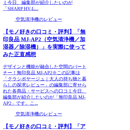
ミ今日、編集部が紹介したいのが
「SHARP HV-L...
空気清浄機のレビュー
【モノ好きの口コミ・評判】「無
印良品 MJ-AP2（空気清浄機／加
湿器／除湿機）」を実際に使って
みた正直感想
デザインと機能が融合した空間のパート
ナー！無印良品 MJ-AP2※この記事は
「クラシボヤージュ｜大人の持ち物と暮
らしの探求レビュー」の編集部に寄せら
れた各商品・サービスへの口コミ今日、
編集部が紹介したいのが「無印良品 MJ-
AP2」です。こ...
空気清浄機のレビュー
【モノ好きの口コミ・評判】「ア