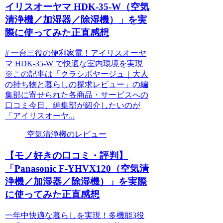
イリスオーヤマ HDK-35-W（空気
清浄機／加湿器／除湿機）」を実
際に使ってみた正直感想
# 一台三役の便利家電！アイリスオーヤ
マ HDK-35-W で快適な室内環境を実現
※この記事は「クラシボヤージュ｜大人
の持ち物と暮らしの探求レビュー」の編
集部に寄せられた各商品・サービスへの
口コミ今日、編集部が紹介したいのが
「アイリスオーヤ...
空気清浄機のレビュー
【モノ好きの口コミ・評判】
「Panasonic F-YHVX120（空気清
浄機／加湿器／除湿機）」を実際
に使ってみた正直感想
一年中快適な暮らしを実現！多機能3役