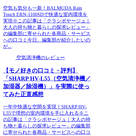
空気も気分も一新！BALMUDA Rain
Touch ERN-1100SDで快適な室内環境を
実現※この記事は「クラシボヤージュ｜
大人の持ち物と暮らしの探求レビュー」
の編集部に寄せられた各商品・サービス
への口コミ今日、編集部が紹介したいの
が...
空気清浄機のレビュー
【モノ好きの口コミ・評判】
「SHARP HV-L55（空気清浄機／
加湿器／除湿機）」を実際に使っ
てみた正直感想
一年中快適な空間を実現！SHARP HV-
L55で理想の室内環境を手に入れる※こ
の記事は「クラシボヤージュ｜大人の持
ち物と暮らしの探求レビュー」の編集部
に寄せられた各商品・サービスへの口コ