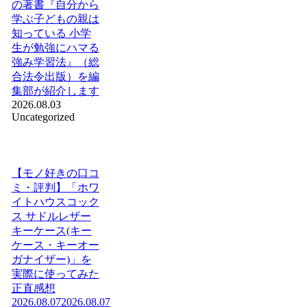
の著書『自分から
学ぶ子どもの親は
知っている 小学
生が勉強にハマる
強み学習法』（総
合法令出版）を編
集部が紹介します
2026.08.03
Uncategorized
【モノ好きの口コ
ミ・評判】「ホワ
イトハウスコック
ス サドルレザー
キーケース(キー
ケース・キーオー
ガナイザー)」を
実際に使ってみた
正直感想
2026.08.07
2026.08.07