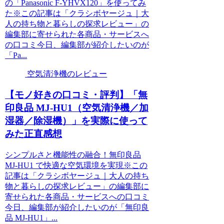
の「Panasonic F-YHVX120」を使ってみ
た※この記事は「クラシボヤージュ｜大
人の持ち物と暮らしの探求レビュー」の
編集部に寄せられた各商品・サービスへ
の口コミ今日、編集部が紹介したいのが
「Pa...
空気清浄機のレビュー
【モノ好きの口コミ・評判】「無
印良品 MJ-HU1（空気清浄機／加
湿器／除湿機）」を実際に使って
みた正直感想
シンプルさと機能性の融合！無印良品
MJ-HU1 で快適な空気環境を実現※この
記事は「クラシボヤージュ｜大人の持ち
物と暮らしの探求レビュー」の編集部に
寄せられた各商品・サービスへの口コミ
今日、編集部が紹介したいのが「無印良
品 MJ-HU1」...