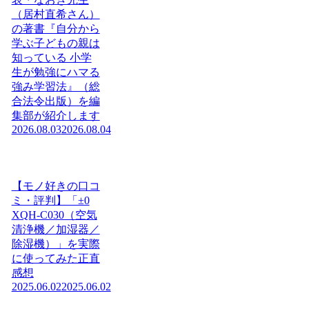
（居村直希さん）
の著書『自分から
学ぶ子どもの親は
知っている 小学
生が勉強にハマる
強み学習法』（総
合法令出版）を編
集部が紹介します
2026.08.03
2026.08.04
【モノ好きの口コ
ミ・評判】「±0
XQH-C030（空気
清浄機／加湿器／
除湿機）」を実際
に使ってみた正直
感想
2025.06.02
2025.06.02