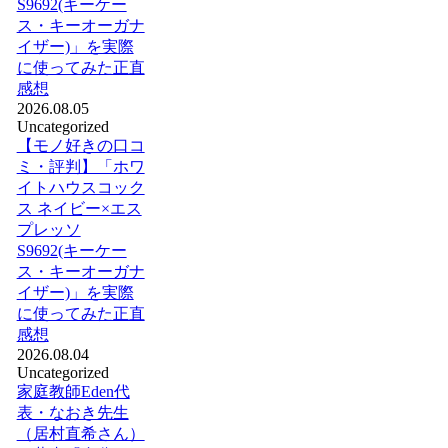
S9692(キーケー
ス・キーオーガナ
イザー)」を実際
に使ってみた正直
感想
2026.08.05
Uncategorized
【モノ好きの口コ
ミ・評判】「ホワ
イトハウスコック
ス ネイビー×エス
プレッソ
S9692(キーケー
ス・キーオーガナ
イザー)」を実際
に使ってみた正直
感想
2026.08.04
Uncategorized
家庭教師Eden代
表・なおき先生
（居村直希さん）