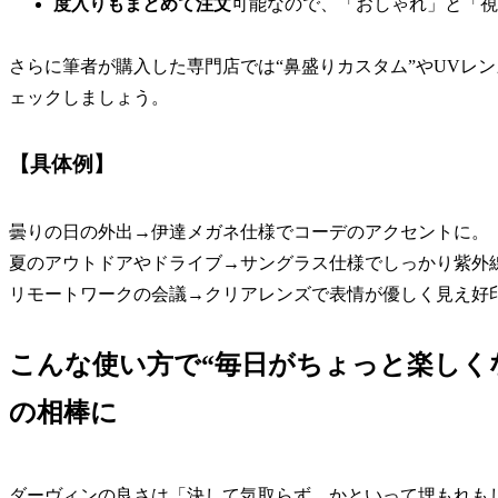
度入りもまとめて注文
可能なので、「おしゃれ」と「視
さらに筆者が購入した専門店では“鼻盛りカスタム”やUVレ
ェックしましょう。
【具体例】
曇りの日の外出→伊達メガネ仕様でコーデのアクセントに。
夏のアウトドアやドライブ→サングラス仕様でしっかり紫外
リモートワークの会議→クリアレンズで表情が優しく見え好
こんな使い方で“毎日がちょっと楽しく
の相棒に
ダーヴィンの良さは「決して気取らず、かといって埋もれも