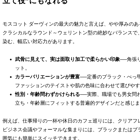
立て役”にもなれる
モスコット ダーヴィンの最大の魅力と言えば、やや厚みのあ
クラシカルなラウンド～ウェリントン型の絶妙なバランスで、
染む、幅広い対応力があります。
武骨に見えて、実は面取り加工で柔らかい印象
──角張
ット。
カラーバリエーションが豊富
──定番のブラック・べっ
ファッションのテイストや肌の色味に合わせて選びやす
性別・年齢問わずかけられる
──実際、職場でも男女問
立ち・年齢層にフィットする普遍的デザインだと感じま
例えば、仕事帰りの一杯や休日のカフェ巡りには、クリアフレ
ビジネス会議やフォーマルな集まりには、ブラックまたはブ
囲気にも簡単にスイッチできます。