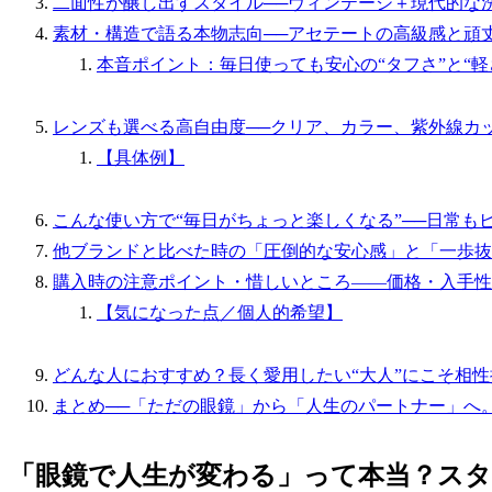
二面性が醸し出すスタイル──ヴィンテージ＋現代的な洗
素材・構造で語る本物志向──アセテートの高級感と頑
本音ポイント：毎日使っても安心の“タフさ”と“軽
レンズも選べる高自由度──クリア、カラー、紫外線カ
【具体例】
こんな使い方で“毎日がちょっと楽しくなる”──日常も
他ブランドと比べた時の「圧倒的な安心感」と「一歩抜
購入時の注意ポイント・惜しいところ――価格・入手性
【気になった点／個人的希望】
どんな人におすすめ？長く愛用したい“大人”にこそ相性
まとめ──「ただの眼鏡」から「人生のパートナー」へ
「眼鏡で人生が変わる」って本当？ス