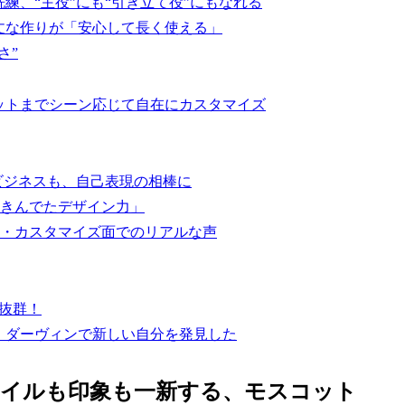
練、“主役”にも“引き立て役”にもなれる
丈な作りが「安心して長く使える」
さ”
ットまでシーン応じて自在にカスタマイズ
ビジネスも、自己表現の相棒に
きんでたデザイン力」
・カスタマイズ面でのリアルな声
抜群！
。ダーヴィンで新しい自分を発見した
タイルも印象も一新する、モスコット