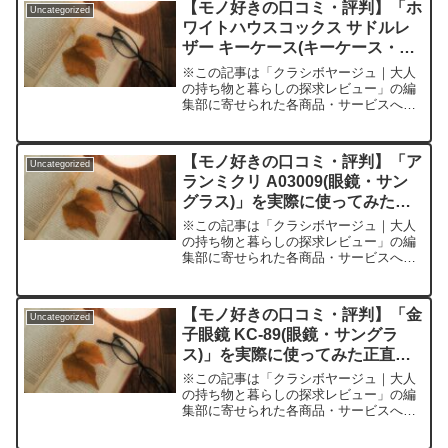
【モノ好きの口コミ・評判】「ホ
Uncategorized
ワイトハウスコックス サドルレ
ザー キーケース(キーケース・キ
ーオーガナイザー)」を実際に使
※この記事は「クラシボヤージュ｜大人
ってみた正直感想
の持ち物と暮らしの探求レビュー」の編
集部に寄せられた各商品・サービスへの
口コミ鍵をまとめるためだけなら、どん
なキーケースでもいい—あなたはそう思
っていませんか？けれど、毎日手にする
【モノ好きの口コミ・評判】「ア
Uncategorized
ものだからこそ、「良いモ...
ランミクリ A03009(眼鏡・サン
グラス)」を実際に使ってみた正
直感想
※この記事は「クラシボヤージュ｜大人
の持ち物と暮らしの探求レビュー」の編
集部に寄せられた各商品・サービスへの
口コミ「見られる自分」が華やぐ。無難
から抜け出したい大人へ──アランミクリ
A03009体験記メガネやサングラスって、
【モノ好きの口コミ・評判】「金
Uncategorized
つい無難なものを...
子眼鏡 KC-89(眼鏡・サングラ
ス)」を実際に使ってみた正直感
想
※この記事は「クラシボヤージュ｜大人
の持ち物と暮らしの探求レビュー」の編
集部に寄せられた各商品・サービスへの
口コミ「見た目もクオリティも妥協した
くない――そんな大人に。毎日身につけ