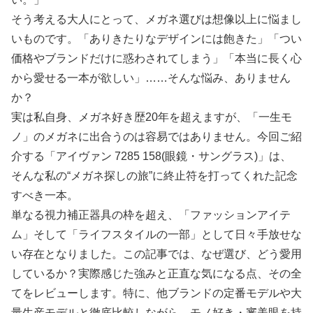
そう考える大人にとって、メガネ選びは想像以上に悩まし
いものです。「ありきたりなデザインには飽きた」「つい
価格やブランドだけに惑わされてしまう」「本当に長く心
から愛せる一本が欲しい」……そんな悩み、ありません
か？
実は私自身、メガネ好き歴20年を超えますが、「一生モ
ノ」のメガネに出合うのは容易ではありません。今回ご紹
介する「アイヴァン 7285 158(眼鏡・サングラス)」は、
そんな私の“メガネ探しの旅”に終止符を打ってくれた記念
すべき一本。
単なる視力補正器具の枠を超え、「ファッションアイテ
ム」そして「ライフスタイルの一部」として日々手放せな
い存在となりました。この記事では、なぜ選び、どう愛用
しているか？実際感じた強みと正直な気になる点、その全
てをレビューします。特に、他ブランドの定番モデルや大
量生産モデルと徹底比較しながら、モノ好き・審美眼を持