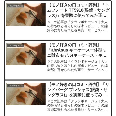
る眼鏡やサングラス、あなたはどんな基
【モノ好きの口コミ・評判】「ト
Uncategorized
準で選んでいますか？最近...
ムフォード TF5918(眼鏡・サング
ラス)」を実際に使ってみた正直
感想
※この記事は「クラシボヤージュ｜大人
の持ち物と暮らしの探求レビュー」の編
集部に寄せられた各商品・サービスへの
口コミ大人のアイウェア選びは何が決め
手？機能美×高級感を求めた結果たどり
着いたトムフォードTF5918をレビューア
【モノ好きの口コミ・評判】
Uncategorized
イウェア選び、困っ...
「abrAsus キーケース一体型ミ
ニ財布モデル(キーケース・キー
オーガナイザー)」を実際に使っ
※この記事は「クラシボヤージュ｜大人
てみた正直感想
の持ち物と暮らしの探求レビュー」の編
集部に寄せられた各商品・サービスへの
口コミ手ぶらで外出したいミニマリスト
必見！「本当に身軽で暮らしたい」人の
バッグ問題に一石を投じるアイテム「必
【モノ好きの口コミ・評判】「リ
Uncategorized
要なものだけで暮らしたい...
ンドバーグ プレシャス(眼鏡・サ
ングラス)」を実際に使ってみた
正直感想
※この記事は「クラシボヤージュ｜大人
の持ち物と暮らしの探求レビュー」の編
集部に寄せられた各商品・サービスへの
口コミ「モノ」と「生き方」にこだわる