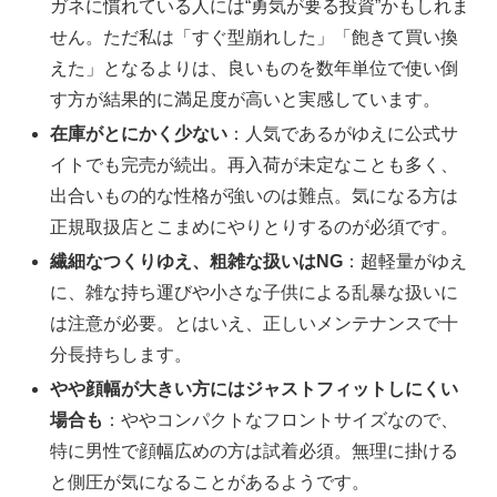
ガネに慣れている人には“勇気が要る投資”かもしれま
せん。ただ私は「すぐ型崩れした」「飽きて買い換
えた」となるよりは、良いものを数年単位で使い倒
す方が結果的に満足度が高いと実感しています。
在庫がとにかく少ない
：人気であるがゆえに公式サ
イトでも完売が続出。再入荷が未定なことも多く、
出合いもの的な性格が強いのは難点。気になる方は
正規取扱店とこまめにやりとりするのが必須です。
繊細なつくりゆえ、粗雑な扱いはNG
：超軽量がゆえ
に、雑な持ち運びや小さな子供による乱暴な扱いに
は注意が必要。とはいえ、正しいメンテナンスで十
分長持ちします。
やや顔幅が大きい方にはジャストフィットしにくい
場合も
：ややコンパクトなフロントサイズなので、
特に男性で顔幅広めの方は試着必須。無理に掛ける
と側圧が気になることがあるようです。