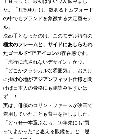
正直言って、最初はずいぶん悩みまし
た。「TF5040」は、数あるトムフォード
の中でもブランドを象徴する大定番モデ
ル。
決め手となったのは、このモデル特有の
極太のフレームと、サイドにあしらわれ
たゴールド“T”アイコン
の存在感です。
「流行に流されないデザイン」かつ、
「どこかクラシカルな雰囲気」。おまけ
に
掛け心地がアジアンフィット仕様
と聞
けば日本人の骨格にも馴染みやすいは
ず…！
実は、俳優のコリン・ファースが映画で
着用していたことも背中を押しました。
「どうせ一本選ぶなら、10年先にも”買
ってよかった”と思える眼鏡を」と、思