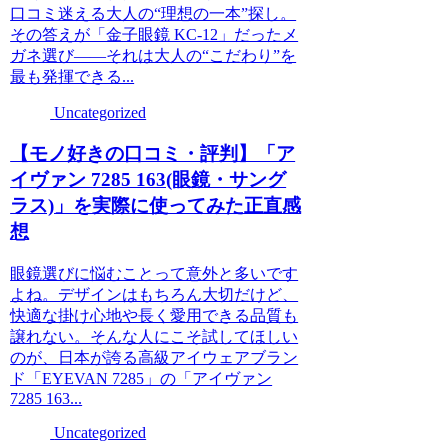
口コミ迷える大人の“理想の一本”探し。
その答えが「金子眼鏡 KC-12」だったメ
ガネ選び――それは大人の“こだわり”を
最も発揮できる...
Uncategorized
【モノ好きの口コミ・評判】「ア
イヴァン 7285 163(眼鏡・サング
ラス)」を実際に使ってみた正直感
想
眼鏡選びに悩むことって意外と多いです
よね。デザインはもちろん大切だけど、
快適な掛け心地や長く愛用できる品質も
譲れない。そんな人にこそ試してほしい
のが、日本が誇る高級アイウェアブラン
ド「EYEVAN 7285」の「アイヴァン
7285 163...
Uncategorized