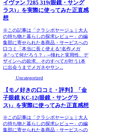
イヴァン 7285 319(眼鏡・サング
ラス)」を実際に使ってみた正直感
想
※この記事は「クラシボヤージュ｜大人
の持ち物と暮らしの探求レビュー」の編
集部に寄せられた各商品・サービスへの
口コミ「本当に長く使える“名作メガ
ネ”って何だろう？」─憧れと実用性、デ
ザインへの欲求。そのすべてが叶う1本
に出会うまでメガネやサン...
Uncategorized
【モノ好きの口コミ・評判】「金
子眼鏡 KC-12(眼鏡・サングラ
ス)」を実際に使ってみた正直感想
※この記事は「クラシボヤージュ｜大人
の持ち物と暮らしの探求レビュー」の編
集部に寄せられた各商品・サービスへの