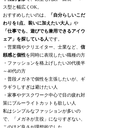
ス型と幅広くOK。
おすすめしたいのは、
「自分らしいこだ
わりを1点、装いに加えたい大人」
や
「仕事でも、遊びでも兼用できるアイウ
ェア」を探している人
です。
・営業職やクリエイター、士業など、
信
頼感と個性
を同時に表現したい職種の方
・ファッションを格上げしたい20代後半
～40代の方
・普段メガネで個性を主張したいが、ギ
ラギラしすぎは避けたい人
・家事やデスクワーク中心で目の疲れ対
策にブルーライトカットも欲しい人
私はシンプルなファッションが多いの
で、「メガネが主役」になりすぎない、
このほど良さが理想的でした。