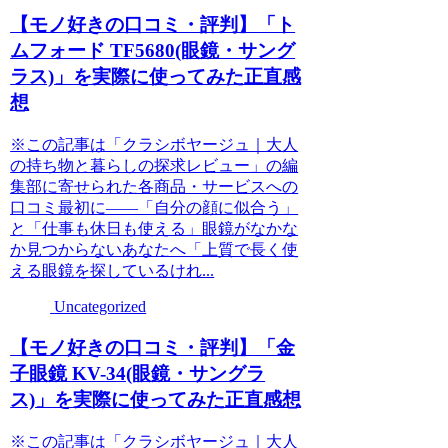
【モノ好きの口コミ・評判】「ト
ムフォード TF5680(眼鏡・サング
ラス)」を実際に使ってみた正直感
想
※この記事は「クラシボヤージュ｜大人
の持ち物と暮らしの探求レビュー」の編
集部に寄せられた各商品・サービスへの
口コミ最初に――「自分の顔に似合う」
と「仕事も休日も使える」眼鏡がなかな
か見つからないあなたへ「上質で長く使
える眼鏡を探しているけれ...
Uncategorized
【モノ好きの口コミ・評判】「金
子眼鏡 KV-34(眼鏡・サングラ
ス)」を実際に使ってみた正直感想
※この記事は「クラシボヤージュ｜大人