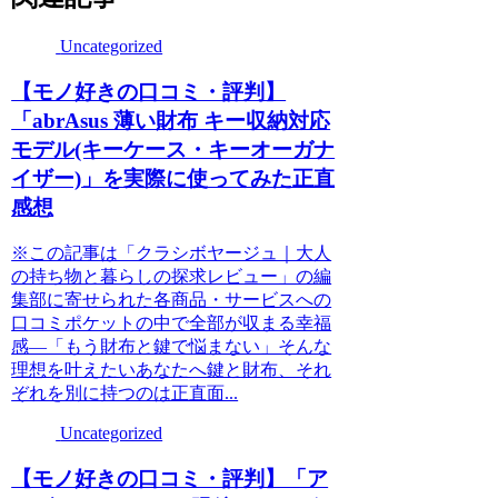
Uncategorized
【モノ好きの口コミ・評判】
「abrAsus 薄い財布 キー収納対応
モデル(キーケース・キーオーガナ
イザー)」を実際に使ってみた正直
感想
※この記事は「クラシボヤージュ｜大人
の持ち物と暮らしの探求レビュー」の編
集部に寄せられた各商品・サービスへの
口コミポケットの中で全部が収まる幸福
感―「もう財布と鍵で悩まない」そんな
理想を叶えたいあなたへ鍵と財布、それ
ぞれを別に持つのは正直面...
Uncategorized
【モノ好きの口コミ・評判】「ア