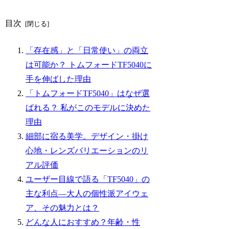
目次
「存在感」と「日常使い」の両立
は可能か？ トムフォードTF5040に
手を伸ばした理由
「トムフォードTF5040」はなぜ選
ばれる？ 私がこのモデルに決めた
理由
細部に宿る美学。デザイン・掛け
心地・レンズバリエーションのリ
アル評価
ユーザー目線で語る「TF5040」の
主な利点―大人の個性派アイウェ
ア、その魅力とは？
どんな人におすすめ？年齢・性