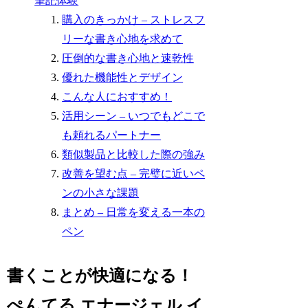
筆記体験
購入のきっかけ – ストレスフ
リーな書き心地を求めて
圧倒的な書き心地と速乾性
優れた機能性とデザイン
こんな人におすすめ！
活用シーン – いつでもどこで
も頼れるパートナー
類似製品と比較した際の強み
改善を望む点 – 完璧に近いペ
ンの小さな課題
まとめ – 日常を変える一本の
ペン
書くことが快適になる！
ぺんてる エナージェル イ