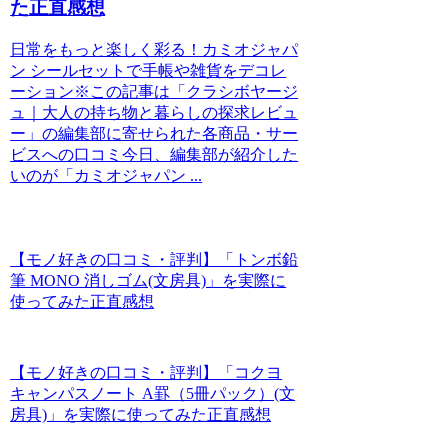
た正直感想
日常をもっと楽しく彩る！カミオジャパ
ン シールセットで手帳や雑貨をデコレ
ーション※この記事は「クラシボヤージ
ュ｜大人の持ち物と暮らしの探求レビュ
ー」の編集部に寄せられた各商品・サー
ビスへの口コミ今日、編集部が紹介した
いのが「カミオジャパン ...
【モノ好きの口コミ・評判】「トンボ鉛
筆 MONO 消しゴム(文房具)」を実際に
使ってみた正直感想
【モノ好きの口コミ・評判】「コクヨ
キャンパスノート A罫（5冊パック）(文
房具)」を実際に使ってみた正直感想