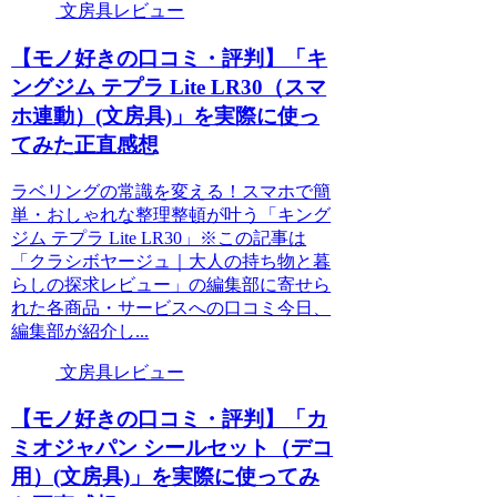
文房具レビュー
【モノ好きの口コミ・評判】「キ
ングジム テプラ Lite LR30（スマ
ホ連動）(文房具)」を実際に使っ
てみた正直感想
ラベリングの常識を変える！スマホで簡
単・おしゃれな整理整頓が叶う「キング
ジム テプラ Lite LR30」※この記事は
「クラシボヤージュ｜大人の持ち物と暮
らしの探求レビュー」の編集部に寄せら
れた各商品・サービスへの口コミ今日、
編集部が紹介し...
文房具レビュー
【モノ好きの口コミ・評判】「カ
ミオジャパン シールセット（デコ
用）(文房具)」を実際に使ってみ