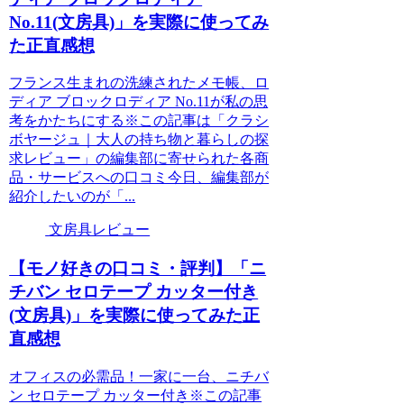
No.11(文房具)」を実際に使ってみ
た正直感想
フランス生まれの洗練されたメモ帳、ロ
ディア ブロックロディア No.11が私の思
考をかたちにする※この記事は「クラシ
ボヤージュ｜大人の持ち物と暮らしの探
求レビュー」の編集部に寄せられた各商
品・サービスへの口コミ今日、編集部が
紹介したいのが「...
文房具レビュー
【モノ好きの口コミ・評判】「ニ
チバン セロテープ カッター付き
(文房具)」を実際に使ってみた正
直感想
オフィスの必需品！一家に一台、ニチバ
ン セロテープ カッター付き※この記事