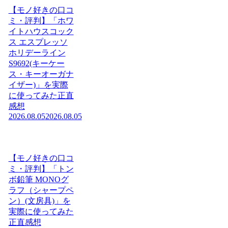
【モノ好きの口コ
ミ・評判】「ホワ
イトハウスコック
ス エスプレッソ
ホリデーライン
S9692(キーケー
ス・キーオーガナ
イザー)」を実際
に使ってみた正直
感想
2026.08.05
2026.08.05
【モノ好きの口コ
ミ・評判】「トン
ボ鉛筆 MONOグ
ラフ（シャープペ
ン）(文房具)」を
実際に使ってみた
正直感想