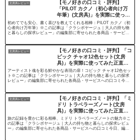
【モノ好きの口コミ・評判】
文房具レビュー
「PILOT カクノ（初心者向け万
年筆）(文房具)」を実際に使って
みた正直感想
初めてでも安心、書く喜びを教えてくれる相棒：PILOT カクノ（初
心者向け万年筆）※この記事は「クラシボヤージュ｜大人の持ち物
と暮らしの探求レビュー」の編集部に寄せられた各商品・サービス
への口コミ今日、編集部が紹介したいのが「PILOT カ...
【モノ好きの口コミ・評判】「コ
文房具レビュー
ピック チャオ12色セット(文房
具)」を実際に使ってみた正直感
想
アーティスト魂を彩る鮮やかな表現の扉！コピック チャオ12色セッ
ト※この記事は「クラシボヤージュ｜大人の持ち物と暮らしの探求
レビュー」の編集部に寄せられた各商品・サービスへの口コミ今
日、編集部が紹介したいのが「コピック チャオ12色セット」...
【モノ好きの口コミ・評判】「ミ
文房具レビュー
ドリ トラベラーズノート(文房
具)」を実際に使ってみた正直感
想
旅の記録を豊かに彩る相棒、ミドリ トラベラーズノートの魅力※こ
の記事は「クラシボヤージュ｜大人の持ち物と暮らしの探求レビュ
ー」の編集部に寄せられた各商品・サービスへの口コミ今日、編集
部が紹介したいのが「ミドリ トラベラーズノート」です。この...