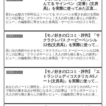
んてる サインペン（定番）(文房
具)」を実際に使ってみた正直感
想
変わらぬ魅力で60年以上！ペンてる サインペンが愛され続ける理由
※この記事は「クラシボヤージュ｜大人の持ち物と暮らしの探求レ
ビュー」の編集部に寄せられた各商品・サービスへの口コミ今日、
編集部が紹介したいのが「ぺんてる サインペン（定番）」で...
【モノ好きの口コミ・評判】「サ
文房具レビュー
クラクレパス クーピーペンシル
12色(文房具)」を実際に使ってみ
た正直感想
思い出の色鮮やかさを今に！サクラクレパス クーピーペンシル12色
※この記事は「クラシボヤージュ｜大人の持ち物と暮らしの探求レ
ビュー」の編集部に寄せられた各商品・サービスへの口コミ今日、
編集部が紹介したいのが「サクラクレパス クーピーペンシル...
【モノ好きの口コミ・評判】「エ
文房具レビュー
トランジェディコスタリカ A5ノ
ート(文房具)」を実際に使ってみ
た正直感想
あなたのノートに個性を。エトランジェディコスタリカのA5ノート
で毎日の書き込みが特別になる※この記事は「クラシボヤージュ｜
大人の持ち物と暮らしの探求レビュー」の編集部に寄せられた各商
品・サービスへの口コミ今日、編集部が紹介したいのが「エトラ...