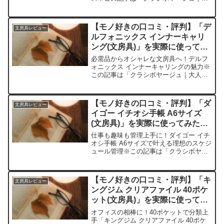
人の持ち物と暮らしの探求レビュー」の
編集部に寄せられた各商品・サービスへ
の口コミ今日、編集部が紹介したいのが
【モノ好きの口コミ・評判】「デ
文房具レビュー
「LIHIT ...
ルフォニックス インナーキャリ
ング(文房具)」を実際に使ってみ
た正直感想
必需品からオシャレな文房具へ！デルフ
ォニックス インナーキャリングの魅力※
この記事は「クラシボヤージュ｜大人の
持ち物と暮らしの探求レビュー」の編集
部に寄せられた各商品・サービスへの口
コミ今日、編集部が紹介したいのが「デ
【モノ好きの口コミ・評判】「ダ
文房具レビュー
ルフォニックス インナ...
イゴー イチオシ手帳 A6サイズ
(文房具)」を実際に使ってみた正
直感想
仕事も趣味も管理上手に！ダイゴー イチ
オシ手帳 A6サイズで叶える理想のスケジ
ュール管理※この記事は「クラシボヤー
ジュ｜大人の持ち物と暮らしの探求レビ
ュー」の編集部に寄せられた各商品・サ
ービスへの口コミ今日、編集部が紹介し
【モノ好きの口コミ・評判】「キ
文房具レビュー
たいのが「ダイゴー...
ングジム クリアファイル 40ポケ
ット(文房具)」を実際に使ってみ
た正直感想
オフィスの相棒に！40ポケットで分類上
手「キングジム クリアファイル 40ポケ