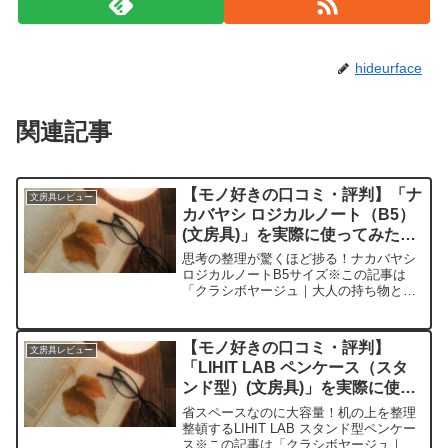
hideurface
関連記事
【モノ好きの口コミ・評判】「ナ
文房具レビュー
カバヤシ ロジカルノート（B5）
(文房具)」を実際に使ってみた正
直感想
思考の整理が驚くほど捗る！ナカバヤシ
ロジカルノートB5サイズ※この記事は
「クラシボヤージュ｜大人の持ち物と暮
らしの探求レビュー」の編集部に寄せら
れた各商品・サービスへの口コミ今日、
編集部が紹介したいのが「ナカバヤシ ロ
【モノ好きの口コミ・評判】
文房具レビュー
ジカルノート（B5サ...
「LIHIT LAB ペンケース（スタ
ンド型）(文房具)」を実際に使っ
てみた正直感想
省スペースなのに大容量！机の上を整理
整頓するLIHIT LAB スタンド型ペンケー
ス※この記事は「クラシボヤージュ｜大