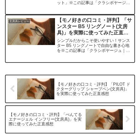
ット」※この記事は「クラシボヤージュ
｜大人の持ち物と暮らしの探求レビュ
ー」の編集部に寄せられた各商品・サー
ビスへの口コミ今日、編集部が紹介した
【モノ好きの口コミ・評判】「サ
文房具レビュー
いのが「キングジム ...
ンスター B5 リングノート(文房
具)」を実際に使ってみた正直感
想
シンプルだからこそ使いやすい！サンス
ター B5 リングノートで自由な書き心地
を※この記事は「クラシボヤージュ｜大
人の持ち物と暮らしの探求レビュー」の
編集部に寄せられた各商品・サービスへ
の口コミ今日、編集部が紹介したいのが
「サンスター B5 ...
【モノ好きの口コミ・評判】「PILOT ド
クターグリップ シャープペン(文房具)」
を実際に使ってみた正直感想
【モノ好きの口コミ・評判】「ぺんてる
エナージェル インフリー(文房具)」を実
際に使ってみた正直感想