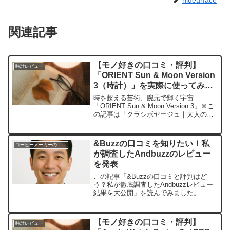
関連記事
【モノ好きの口コミ・評判】
時計レビュー
「ORIENT Sun & Moon Version
3（時計）」を実際に使ってみた
正直感想
時を超える芸術、腕元で輝く宇宙
「ORIENT Sun & Moon Version 3」※こ
の記事は「クラシボヤージュ｜大人の持
ち物と暮らしの探求レビュー」の編集部
に寄せられた各商品・サービスへの口コ
ミ今日、編集部が紹介したいのが
&Buzzの口コミを知りたい！私
コーヒーメーカーのレビュー
「ORIE...
が調査したAndbuzzのレビュー
を発表
この記事「&Buzzの口コミと評判はど
う？私が徹底調査したAndbuzzレビュー
結果を大公開」を読んでみました。
&Buzz（AndBuzz,アンドバズ）の運営会
社である株式会社クリティカルシナジー
が、インフルエンサーのマッチングサー
【モノ好きの口コミ・評判】
時計レビュー
ビスにお...