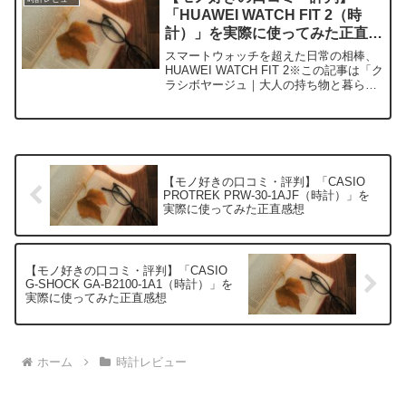
た...
「HUAWEI WATCH FIT 2（時
計）」を実際に使ってみた正直感
想
スマートウォッチを超えた日常の相棒、
HUAWEI WATCH FIT 2※この記事は「ク
ラシボヤージュ｜大人の持ち物と暮らし
の探求レビュー」の編集部に寄せられた
各商品・サービスへの口コミ今日、編集
部が紹介したいのが「HUAWEI
WATCH...
【モノ好きの口コミ・評判】「CASIO
PROTREK PRW-30-1AJF（時計）」を
実際に使ってみた正直感想
【モノ好きの口コミ・評判】「CASIO
G-SHOCK GA-B2100-1A1（時計）」を
実際に使ってみた正直感想
ホーム
時計レビュー