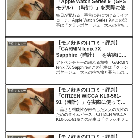
「Apple Watch Series 9（GPS
モデル）（時計）」を実際に使っ
てみた正直感想
毎日が変わる！手首に身につけるライフ
コーチ、Apple Watch Series 9※この記
事は「クラシボヤージュ｜大人の持ち物
と暮らしの探求レビュー」の編集部に寄
せられた各商品・サービスへの口コミ今
日、編集部が紹介したいのが「Apple ...
【モノ好きの口コミ・評判】
時計レビュー
「GARMIN fenix 7X
Sapphire（時計）」を実際に使
ってみた正直感想
アドベンチャーの頼れる相棒！GARMIN
fenix 7X Sapphire※この記事は「クラシ
ボヤージュ｜大人の持ち物と暮らしの探
求レビュー」の編集部に寄せられた各商
品・サービスへの口コミ今日、編集部が
紹介したいのが「GARMIN fen...
【モノ好きの口コミ・評判】
時計レビュー
「CITIZEN WICCA KL0-561-
91（時計）」を実際に使ってみ
た正直感想
上品さと機能性が融合した大人の女性の
ためのタイムピース：CITIZEN WICCA
KL0-561-91※この記事は「クラシボヤー
ジュ｜大人の持ち物と暮らしの探求レビ
ュー」の編集部に寄せられた各商品・サ
ービスへの口コミ今日、編集部が紹介し
【モノ好きの口コミ・評判】
時計レビュー