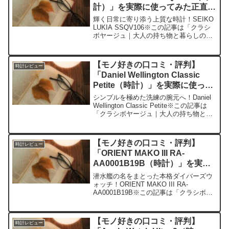
計）」を実際に使ってみた正直感
想
輝く日常に寄り添う上質な時計！SEIKO
LUKIA SSQV106※この記事は「クラシ
ボヤージュ｜大人の持ち物と暮らしの探
求レビュー」の編集部に寄せられた各商
品・サービスへの口コミ今日、編集部が
紹介したいのが「SEIKO LUKIA SS...
【モノ好きの口コミ・評判】
時計レビュー
「Daniel Wellington Classic
Petite（時計）」を実際に使って
みた正直感想
シンプルを極めた洗練の腕元へ！Daniel
Wellington Classic Petite※この記事は
「クラシボヤージュ｜大人の持ち物と暮
らしの探求レビュー」の編集部に寄せら
れた各商品・サービスへの口コミ今日、
編集部が紹介したいのが「D...
【モノ好きの口コミ・評判】
時計レビュー
「ORIENT MAKO III RA-
AA0001B19B（時計）」を実際
に使ってみた正直感想
潜水艦の名をまとった本格ダイバーズウ
ォッチ！ORIENT MAKO III RA-
AA0001B19B※この記事は「クラシボヤ
ージュ｜大人の持ち物と暮らしの探求レ
ビュー」の編集部に寄せられた各商品・
サービスへの口コミ今日、編集部が紹介
【モノ好きの口コミ・評判】
時計レビュー
したい...