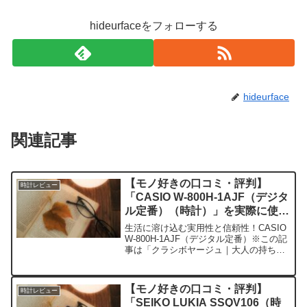
hideurfaceをフォローする
hideurface
関連記事
【モノ好きの口コミ・評判】
時計レビュー
「CASIO W-800H-1AJF（デジタ
ル定番）（時計）」を実際に使っ
てみた正直感想
生活に溶け込む実用性と信頼性！CASIO
W-800H-1AJF（デジタル定番）※この記
事は「クラシボヤージュ｜大人の持ち物
と暮らしの探求レビュー」の編集部に寄
せられた各商品・サービスへの口コミ今
日、編集部が紹介したいのが「CASIO
【モノ好きの口コミ・評判】
時計レビュー
W-...
「SEIKO LUKIA SSQV106（時