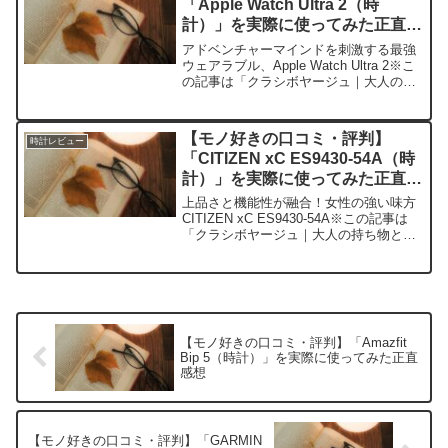
「Apple Watch Ultra 2（時
計）」を実際に使ってみた正直感
想
アドベンチャーマインドを刺激する最強
ウェアラブル、Apple Watch Ultra 2※こ
の記事は「クラシボヤージュ｜大人の持
ち物と暮らしの探求レビュー」の編集部
に寄せられた各商品・サービスへの口コ
ミ今日、編集部が紹介したいのが
【モノ好きの口コミ・評判】
時計レビュー
「Appl...
「CITIZEN xC ES9430-54A（時
計）」を実際に使ってみた正直感
想
上品さと機能性が融合！女性の強い味方
CITIZEN xC ES9430-54A※この記事は
「クラシボヤージュ｜大人の持ち物と暮
らしの探求レビュー」の編集部に寄せら
れた各商品・サービスへの口コミ今日、
編集部が紹介したいのが「CITIZEN ...
【モノ好きの口コミ・評判】「Amazfit
Bip 5（時計）」を実際に使ってみた正直
感想
【モノ好きの口コミ・評判】「GARMIN