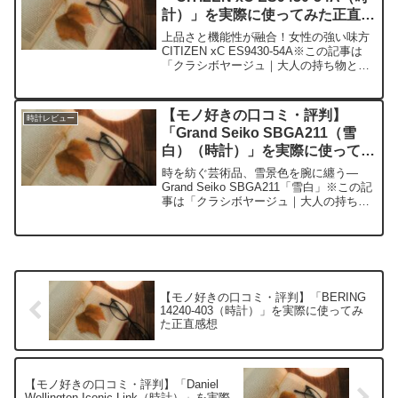
計）」を実際に使ってみた正直感
想
上品さと機能性が融合！女性の強い味方
CITIZEN xC ES9430-54A※この記事は
「クラシボヤージュ｜大人の持ち物と暮
らしの探求レビュー」の編集部に寄せら
れた各商品・サービスへの口コミ今日、
編集部が紹介したいのが「CITIZEN ...
【モノ好きの口コミ・評判】
時計レビュー
「Grand Seiko SBGA211（雪
白）（時計）」を実際に使ってみ
た正直感想
時を紡ぐ芸術品、雪景色を腕に纏う—
Grand Seiko SBGA211「雪白」※この記
事は「クラシボヤージュ｜大人の持ち物
と暮らしの探求レビュー」の編集部に寄
せられた各商品・サービスへの口コミ今
日、編集部が紹介したいのがグランドセ
イコーの...
【モノ好きの口コミ・評判】「BERING
14240-403（時計）」を実際に使ってみ
た正直感想
【モノ好きの口コミ・評判】「Daniel
Wellington Iconic Link（時計）」を実際