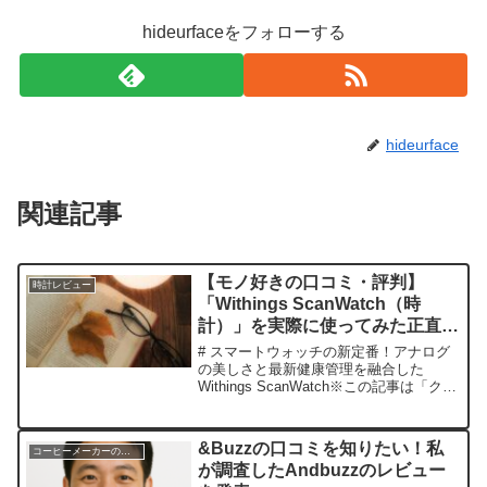
hideurfaceをフォローする
hideurface
関連記事
【モノ好きの口コミ・評判】
時計レビュー
「Withings ScanWatch（時
計）」を実際に使ってみた正直感
想
# スマートウォッチの新定番！アナログ
の美しさと最新健康管理を融合した
Withings ScanWatch※この記事は「クラ
シボヤージュ｜大人の持ち物と暮らしの
探求レビュー」の編集部に寄せられた各
商品・サービスへの口コミ今日、編集部
&Buzzの口コミを知りたい！私
コーヒーメーカーのレビュー
が紹介し...
が調査したAndbuzzのレビュー