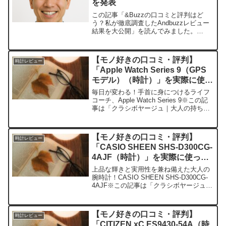
を発表
この記事「&Buzzの口コミと評判はど
う？私が徹底調査したAndbuzzレビュー
結果を大公開」を読んでみました。
&Buzz（AndBuzz,アンドバズ）の運営会
社である株式会社クリティカルシナジー
が、インフルエンサーのマッチングサー
【モノ好きの口コミ・評判】
時計レビュー
ビスにお...
「Apple Watch Series 9（GPS
モデル）（時計）」を実際に使っ
てみた正直感想
毎日が変わる！手首に身につけるライフ
コーチ、Apple Watch Series 9※この記
事は「クラシボヤージュ｜大人の持ち物
と暮らしの探求レビュー」の編集部に寄
せられた各商品・サービスへの口コミ今
日、編集部が紹介したいのが「Apple ...
【モノ好きの口コミ・評判】
時計レビュー
「CASIO SHEEN SHS-D300CG-
4AJF（時計）」を実際に使って
みた正直感想
上品な輝きと実用性を兼ね備えた大人の
腕時計！CASIO SHEEN SHS-D300CG-
4AJF※この記事は「クラシボヤージュ｜
大人の持ち物と暮らしの探求レビュー」
の編集部に寄せられた各商品・サービス
への口コミ今日、編集部が紹介したいの
【モノ好きの口コミ・評判】
時計レビュー
が...
「CITIZEN xC ES9430-54A（時