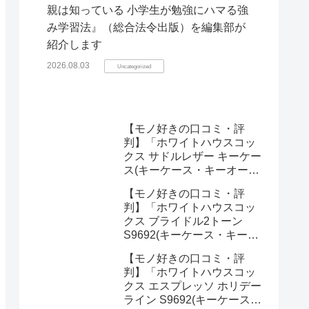
親は知っている 小学生が勉強にハマる強
み学習法』（総合法令出版）を編集部が
紹介します
2026.08.03
Uncategorized
【モノ好きの口コミ・評
判】「ホワイトハウスコッ
クス サドルレザー キーケー
ス(キーケース・キーオーガ
ナイザー)」を実際に使って
【モノ好きの口コミ・評
みた正直感想
判】「ホワイトハウスコッ
クス ブライドル2トーン
S9692(キーケース・キーオ
ーガナイザー)」を実際に使
【モノ好きの口コミ・評
ってみた正直感想
判】「ホワイトハウスコッ
クス エスプレッソ ホリデー
ライン S9692(キーケース・