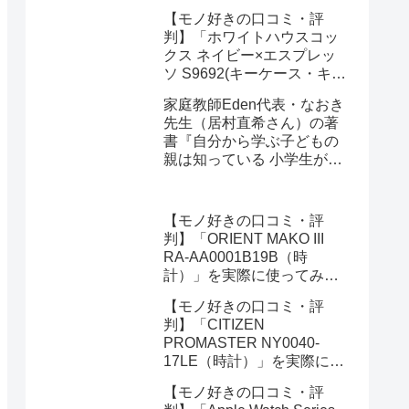
キーオーガナイザー)」を実
【モノ好きの口コミ・評
際に使ってみた正直感想
判】「ホワイトハウスコッ
クス ネイビー×エスプレッ
ソ S9692(キーケース・キー
オーガナイザー)」を実際に
家庭教師Eden代表・なおき
使ってみた正直感想
先生（居村直希さん）の著
書『自分から学ぶ子どもの
親は知っている 小学生が勉
強にハマる強み学習法』
（総合法令出版）を編集部
が紹介します
【モノ好きの口コミ・評
判】「ORIENT MAKO III
RA-AA0001B19B（時
計）」を実際に使ってみた
正直感想
【モノ好きの口コミ・評
判】「CITIZEN
PROMASTER NY0040-
17LE（時計）」を実際に使
ってみた正直感想
【モノ好きの口コミ・評