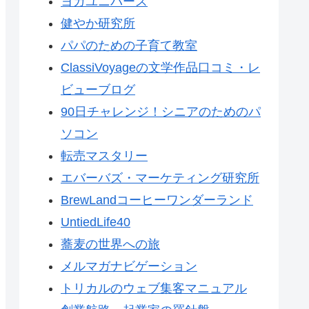
ヨガユニバース
健やか研究所
パパのための子育て教室
ClassiVoyageの文学作品口コミ・レ
ビューブログ
90日チャレンジ！シニアのためのパ
ソコン
転売マスタリー
エバーバズ・マーケティング研究所
BrewLandコーヒーワンダーランド
UntiedLife40
蕎麦の世界への旅
メルマガナビゲーション
トリカルのウェブ集客マニュアル