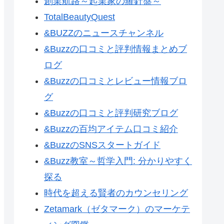
創業航路～起業家の羅針盤～
TotalBeautyQuest
&BUZZのニュースチャンネル
&Buzzの口コミと評判情報まとめブ
ログ
&Buzzの口コミとレビュー情報ブロ
グ
&Buzzの口コミと評判研究ブログ
&Buzzの百均アイテム口コミ紹介
&BuzzのSNSスタートガイド
&Buzz教室～哲学入門: 分かりやすく
探る
時代を超える賢者のカウンセリング
Zetamark（ゼタマーク）のマーケテ