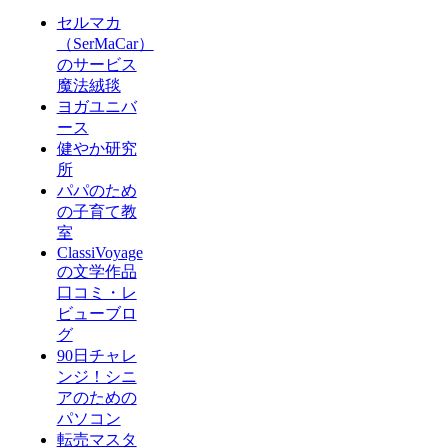
セルマカ
（SerMaCar）
のサービス
魔法絨毯
ヨガユニバ
ース
健やか研究
所
パパのため
の子育て教
室
ClassiVoyage
の文学作品
口コミ・レ
ビューブロ
グ
90日チャレ
ンジ！シニ
アのための
パソコン
転売マスタ