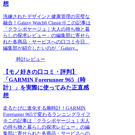
想
洗練されたデザインと健康管理の完璧な
融合！Galaxy Watch6 Classic※この記事は
「クラシボヤージュ｜大人の持ち物と暮
らしの探求レビュー」の編集部に寄せら
れた各商品・サービスへの口コミ今日、
編集部が紹介したいのが「Galaxy...
時計レビュー
【モノ好きの口コミ・評判】
「GARMIN Forerunner 965（時
計）」を実際に使ってみた正直感
想
走るたびに進化する腕時計！GARMIN
Forerunner 965で変わるランニングライフ
※この記事は「クラシボヤージュ｜大人
の持ち物と暮らしの探求レビュー」の編
集部に寄せられた各商品・サービスへの