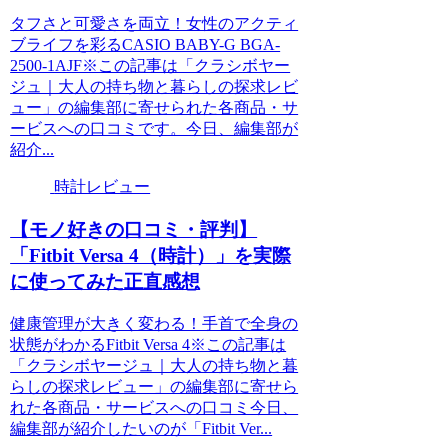
タフさと可愛さを両立！女性のアクティ
ブライフを彩るCASIO BABY-G BGA-
2500-1AJF※この記事は「クラシボヤー
ジュ｜大人の持ち物と暮らしの探求レビ
ュー」の編集部に寄せられた各商品・サ
ービスへの口コミです。今日、編集部が
紹介...
時計レビュー
【モノ好きの口コミ・評判】
「Fitbit Versa 4（時計）」を実際
に使ってみた正直感想
健康管理が大きく変わる！手首で全身の
状態がわかるFitbit Versa 4※この記事は
「クラシボヤージュ｜大人の持ち物と暮
らしの探求レビュー」の編集部に寄せら
れた各商品・サービスへの口コミ今日、
編集部が紹介したいのが「Fitbit Ver...