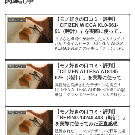
関連記事
【モノ好きの口コミ・評判】
時計レビュー
「CITIZEN WICCA KL0-561-
91（時計）」を実際に使ってみ
た正直感想
上品さと機能性が融合した大人の女性の
ためのタイムピース：CITIZEN WICCA
KL0-561-91※この記事は「クラシボヤー
ジュ｜大人の持ち物と暮らしの探求レビ
ュー」の編集部に寄せられた各商品・サ
ービスへの口コミ今日、編集部が紹介し
【モノ好きの口コミ・評判】
時計レビュー
た...
「CITIZEN ATTESA AT8185-
62E（時計）」を実際に使ってみ
た正直感想
高性能と洗練されたデザインを両立！
CITIZEN ATTESA AT8185-62E※この記
事は「クラシボヤージュ｜大人の持ち物
と暮らしの探求レビュー」の編集部に寄
せられた各商品・サービスへの口コミ今
日、編集部が紹介したいのが「CITIZE...
【モノ好きの口コミ・評判】
時計レビュー
「BERING 14240-403（時計）」
を実際に使ってみた正直感想
洗練されたミニマルデザインで日常に溶