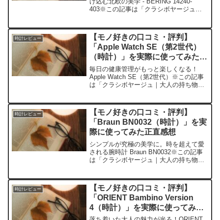
け込む北欧の美学 - BERING 14240-
403※この記事は「クラシボヤージュ｜
大人の持ち物と暮らしの探求レビュー」
の編集部に寄せられた各商品・サービス
への口コミ今日、編集部が紹介したいの
【モノ好きの口コミ・評判】
時計レビュー
が「BER...
「Apple Watch SE（第2世代）
（時計）」を実際に使ってみた正
直感想
毎日の健康管理がもっと楽しくなる！
Apple Watch SE（第2世代）※この記事
は「クラシボヤージュ｜大人の持ち物と
暮らしの探求レビュー」の編集部に寄せ
られた各商品・サービスへの口コミ今
日、編集部が紹介したいのが「Apple
【モノ好きの口コミ・評判】
時計レビュー
Watch...
「Braun BN0032（時計）」を実
際に使ってみた正直感想
シンプルが究極の美学に。時を超えて愛
される腕時計 Braun BN0032※この記事
は「クラシボヤージュ｜大人の持ち物と
暮らしの探求レビュー」の編集部に寄せ
られた各商品・サービスへの口コミ今
日、編集部が紹介したいのが「Braun
【モノ好きの口コミ・評判】
時計レビュー
BN003...
「ORIENT Bambino Version
4（時計）」を実際に使ってみた
正直感想
落ち着いた大人の魅力が光る！ORIENT