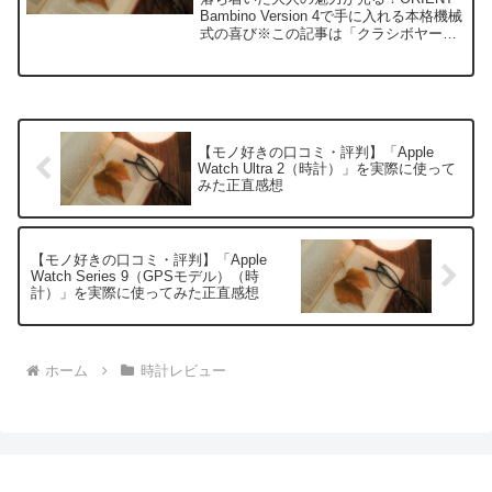
Bambino Version 4で手に入れる本格機械
式の喜び※この記事は「クラシボヤージ
ュ｜大人の持ち物と暮らしの探求レビュ
ー」の編集部に寄せられた各商品・サー
ビスへの口コミ今日、編集部が紹介し
た...
【モノ好きの口コミ・評判】「Apple
Watch Ultra 2（時計）」を実際に使って
みた正直感想
【モノ好きの口コミ・評判】「Apple
Watch Series 9（GPSモデル）（時
計）」を実際に使ってみた正直感想
ホーム
時計レビュー