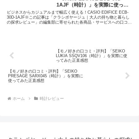
1AJF（時計）」を実際に使って
みた正直感想
ビジネスからカジュアルまで幅広く使える！CASIO EDIFICE ECB-
30D-1AJF※この記事は「クラシボヤージュ｜大人の持ち物と暮らし
の探求レビュー」の編集部に寄せられた各商品・サービスへの口コミ
今日、編集部が紹介したいのが「CA...
【モノ好きの口コミ・評判】「SEIKO
LUKIA SSQV106（時計）」を実際に使
ってみた正直感想
【モノ好きの口コミ・評判】「SEIKO
PRESAGE SARX045（時計）」を実際に
使ってみた正直感想
ホーム
時計レビュー