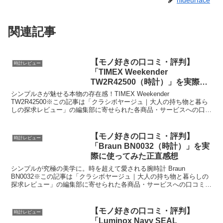
hideurface
関連記事
【モノ好きの口コミ・評判】
時計レビュー
「TIMEX Weekender
TW2R42500（時計）」を実際に
使ってみた正直感想
シンプルさが魅せる本物の存在感！TIMEX Weekender
TW2R42500※この記事は「クラシボヤージュ｜大人の持ち物と暮ら
しの探求レビュー」の編集部に寄せられた各商品・サービスへの口コ
ミ今日、編集部が紹介したいのが「TIMEX W...
【モノ好きの口コミ・評判】
時計レビュー
「Braun BN0032（時計）」を実
際に使ってみた正直感想
シンプルが究極の美学に。時を超えて愛される腕時計 Braun
BN0032※この記事は「クラシボヤージュ｜大人の持ち物と暮らしの
探求レビュー」の編集部に寄せられた各商品・サービスへの口コミ今
日、編集部が紹介したいのが「Braun BN003...
【モノ好きの口コミ・評判】
時計レビュー
「Luminox Navy SEAL