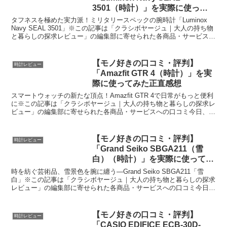
3501（時計）」を実際に使って
みた正直感想
タフネスを極めた実力派！ミリタリースペックの腕時計「Luminox
Navy SEAL 3501」※この記事は「クラシボヤージュ｜大人の持ち物
と暮らしの探求レビュー」の編集部に寄せられた各商品・サービスへ
の口コミ今日、編集部が紹介したいのが...
【モノ好きの口コミ・評判】
時計レビュー
「Amazfit GTR 4（時計）」を実
際に使ってみた正直感想
スマートウォッチの新たな頂点！Amazfit GTR 4で日常がもっと便利
に※この記事は「クラシボヤージュ｜大人の持ち物と暮らしの探求レ
ビュー」の編集部に寄せられた各商品・サービスへの口コミ今日、編
集部が紹介したいのが「Amazfit GT...
【モノ好きの口コミ・評判】
時計レビュー
「Grand Seiko SBGA211（雪
白）（時計）」を実際に使ってみ
た正直感想
時を紡ぐ芸術品、雪景色を腕に纏う—Grand Seiko SBGA211「雪
白」※この記事は「クラシボヤージュ｜大人の持ち物と暮らしの探求
レビュー」の編集部に寄せられた各商品・サービスへの口コミ今日、
編集部が紹介したいのがグランドセイコーの...
【モノ好きの口コミ・評判】
時計レビュー
「CASIO EDIFICE ECB-30D-