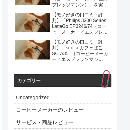
プレッソマシン）」を実際
に使ってみた正直感想
【モノ好きの口コミ・評
判】「Philips 3200 Series
LatteGo EP3246/74（コー
ヒーメーカー／エスプレッ
ソマシン）」を実際に使っ
【モノ好きの口コミ・評
てみた正直感想
判】「siroca カフェばこ
SC-A351（コーヒーメーカ
ー／エスプレッソマシ
ン）」を実際に使ってみた
正直感想
カテゴリー
Uncategorized
コーヒーメーカーのレビュー
サービス・商品レビュー