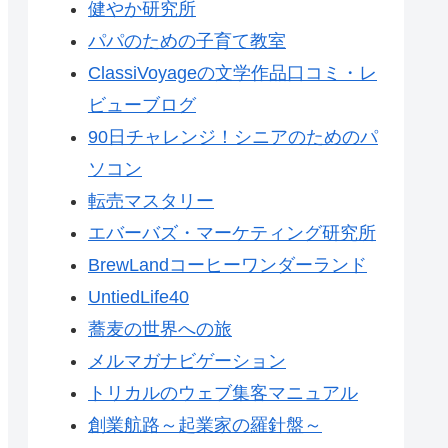
健やか研究所
パパのための子育て教室
ClassiVoyageの文学作品口コミ・レ
ビューブログ
90日チャレンジ！シニアのためのパ
ソコン
転売マスタリー
エバーバズ・マーケティング研究所
BrewLandコーヒーワンダーランド
UntiedLife40
蕎麦の世界への旅
メルマガナビゲーション
トリカルのウェブ集客マニュアル
創業航路～起業家の羅針盤～