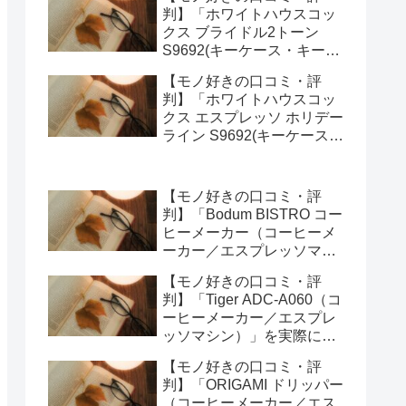
みた正直感想
判】「ホワイトハウスコッ
クス ブライドル2トーン
S9692(キーケース・キーオ
ーガナイザー)」を実際に使
【モノ好きの口コミ・評
ってみた正直感想
判】「ホワイトハウスコッ
クス エスプレッソ ホリデー
ライン S9692(キーケース・
キーオーガナイザー)」を実
際に使ってみた正直感想
【モノ好きの口コミ・評
判】「Bodum BISTRO コー
ヒーメーカー（コーヒーメ
ーカー／エスプレッソマシ
ン）」を実際に使ってみた
【モノ好きの口コミ・評
正直感想
判】「Tiger ADC-A060（コ
ーヒーメーカー／エスプレ
ッソマシン）」を実際に使
ってみた正直感想
【モノ好きの口コミ・評
判】「ORIGAMI ドリッパー
（コーヒーメーカー／エス