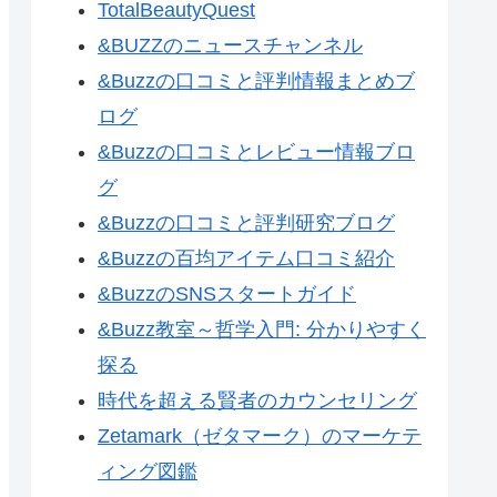
TotalBeautyQuest
&BUZZのニュースチャンネル
&Buzzの口コミと評判情報まとめブ
ログ
&Buzzの口コミとレビュー情報ブロ
グ
&Buzzの口コミと評判研究ブログ
&Buzzの百均アイテム口コミ紹介
&BuzzのSNSスタートガイド
&Buzz教室～哲学入門: 分かりやすく
探る
時代を超える賢者のカウンセリング
Zetamark（ゼタマーク）のマーケテ
ィング図鑑