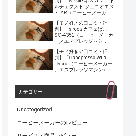
判】「Nestlé ネスカフェ ド
ルチェグスト ジェニオエス
STAR（コーヒーメーカー
／エスプレッソマシン）」
【モノ好きの口コミ・評
を実際に使ってみた正直感
判】「siroca カフェばこ
想
SC-A351（コーヒーメーカ
ー／エスプレッソマシ
ン）」を実際に使ってみた
【モノ好きの口コミ・評
正直感想
判】「Handpresso Wild
Hybrid（コーヒーメーカー
／エスプレッソマシン）」
を実際に使ってみた正直感
想
カテゴリー
Uncategorized
コーヒーメーカーのレビュー
サービス・商品レビュー