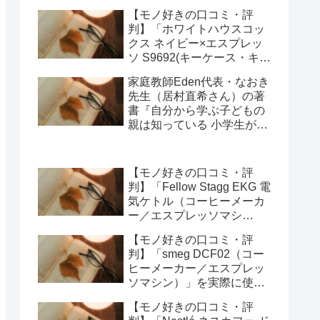
キーオーガナイザー)」を実
【モノ好きの口コミ・評
際に使ってみた正直感想
判】「ホワイトハウスコッ
クス ネイビー×エスプレッ
ソ S9692(キーケース・キー
オーガナイザー)」を実際に
家庭教師Eden代表・なおき
使ってみた正直感想
先生（居村直希さん）の著
書『自分から学ぶ子どもの
親は知っている 小学生が勉
強にハマる強み学習法』
（総合法令出版）を編集部
が紹介します
【モノ好きの口コミ・評
判】「Fellow Stagg EKG 電
気ケトル（コーヒーメーカ
ー／エスプレッソマシ
ン）」を実際に使ってみた
【モノ好きの口コミ・評
正直感想
判】「smeg DCF02（コー
ヒーメーカー／エスプレッ
ソマシン）」を実際に使っ
てみた正直感想
【モノ好きの口コミ・評