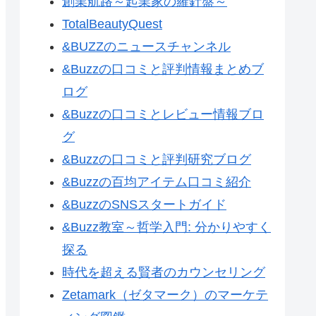
創業航路～起業家の羅針盤～
TotalBeautyQuest
&BUZZのニュースチャンネル
&Buzzの口コミと評判情報まとめブ
ログ
&Buzzの口コミとレビュー情報ブロ
グ
&Buzzの口コミと評判研究ブログ
&Buzzの百均アイテム口コミ紹介
&BuzzのSNSスタートガイド
&Buzz教室～哲学入門: 分かりやすく
探る
時代を超える賢者のカウンセリング
Zetamark（ゼタマーク）のマーケテ