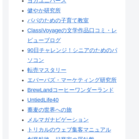
ヨガユニバース
健やか研究所
パパのための子育て教室
ClassiVoyageの文学作品口コミ・レ
ビューブログ
90日チャレンジ！シニアのためのパ
ソコン
転売マスタリー
エバーバズ・マーケティング研究所
BrewLandコーヒーワンダーランド
UntiedLife40
蕎麦の世界への旅
メルマガナビゲーション
トリカルのウェブ集客マニュアル