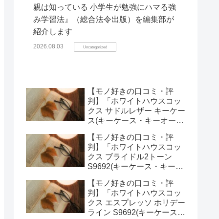
親は知っている 小学生が勉強にハマる強
み学習法』（総合法令出版）を編集部が
紹介します
2026.08.03
Uncategorized
【モノ好きの口コミ・評
判】「ホワイトハウスコッ
クス サドルレザー キーケー
ス(キーケース・キーオーガ
ナイザー)」を実際に使って
【モノ好きの口コミ・評
みた正直感想
判】「ホワイトハウスコッ
クス ブライドル2トーン
S9692(キーケース・キーオ
ーガナイザー)」を実際に使
【モノ好きの口コミ・評
ってみた正直感想
判】「ホワイトハウスコッ
クス エスプレッソ ホリデー
ライン S9692(キーケース・