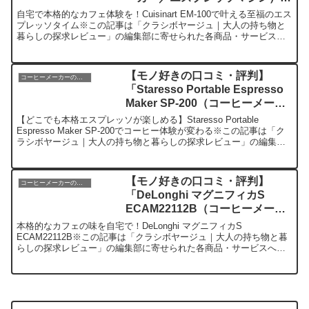
を実際に使ってみた正直感想
自宅で本格的なカフェ体験を！Cuisinart EM-100で叶える至福のエス
プレッソタイム※この記事は「クラシボヤージュ｜大人の持ち物と
暮らしの探求レビュー」の編集部に寄せられた各商品・サービスへ
の口コミ今日、編集部が紹介したいのが「Cu...
【モノ好きの口コミ・評判】
コーヒーメーカーのレビュー
「Staresso Portable Espresso
Maker SP-200（コーヒーメーカ
ー／エスプレッソマシン）」を実
【どこでも本格エスプレッソが楽しめる】Staresso Portable
際に使ってみた正直感想
Espresso Maker SP-200でコーヒー体験が変わる※この記事は「ク
ラシボヤージュ｜大人の持ち物と暮らしの探求レビュー」の編集部
に寄せられた各商品・サービ...
【モノ好きの口コミ・評判】
コーヒーメーカーのレビュー
「DeLonghi マグニフィカS
ECAM22112B（コーヒーメーカ
ー／エスプレッソマシン）」を実
本格的なカフェの味を自宅で！DeLonghi マグニフィカS
際に使ってみた正直感想
ECAM22112B※この記事は「クラシボヤージュ｜大人の持ち物と暮
らしの探求レビュー」の編集部に寄せられた各商品・サービスへの
口コミ今日、編集部が紹介したいのが「DeLongh...