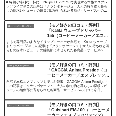
ン）」を実際に使ってみた正直感
# 毎朝が特別な一杯に！Philips EP2221/40で実現する本格エスプレ
想
ッソライフ※この記事は「クラシボヤージュ｜大人の持ち物と暮ら
しの探求レビュー」の編集部に寄せられた各商品・サービスへの口
コミ今日、編集部が紹介したいのがフィリッ...
【モノ好きの口コミ・評判】
コーヒーメーカーのレビュー
「Kalita ウェーブドリッパー
155（コーヒーメーカー／エスプ
レッソマシン）」を実際に使って
まるで専門店のようなドリップコーヒーが自宅で！Kalita ウェーブ
みた正直感想
ドリッパー155※この記事は「クラシボヤージュ｜大人の持ち物と暮
らしの探求レビュー」の編集部に寄せられた各商品・サービスへの
口コミ今日、編集部が紹介したいのが「Kalita...
【モノ好きの口コミ・評判】
コーヒーメーカーのレビュー
「GAGGIA Anima Prestige（コ
ーヒーメーカー／エスプレッソマ
シン）」を実際に使ってみた正直
自宅で本格エスプレッソを楽しむ贅沢！GAGGIA Anima Prestige※
感想
この記事は「クラシボヤージュ｜大人の持ち物と暮らしの探求レビ
ュー」の編集部に寄せられた各商品・サービスへの口コミ今日、編
集部が紹介したいのが「GAGGIA An...
【モノ好きの口コミ・評判】
コーヒーメーカーのレビュー
「Cuisinart EM-100（コーヒーメ
ーカー／エスプレッソマシン）」