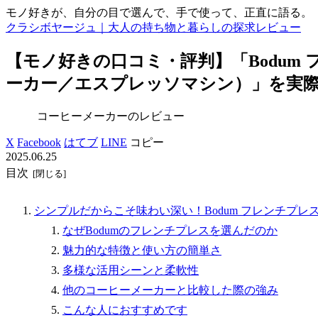
モノ好きが、自分の目で選んで、手で使って、正直に語る。
クラシボヤージュ｜大人の持ち物と暮らしの探求レビュー
【モノ好きの口コミ・評判】「Bodum
ーカー／エスプレッソマシン）」を実
コーヒーメーカーのレビュー
X
Facebook
はてブ
LINE
コピー
2025.06.25
目次
シンプルだからこそ味わい深い！Bodum フレンチプレ
なぜBodumのフレンチプレスを選んだのか
魅力的な特徴と使い方の簡単さ
多様な活用シーンと柔軟性
他のコーヒーメーカーと比較した際の強み
こんな人におすすめです