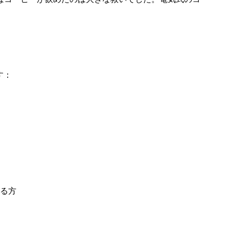
す：
る方