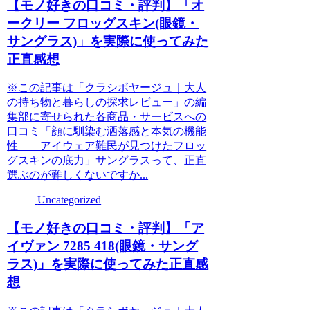
【モノ好きの口コミ・評判】「オ
ークリー フロッグスキン(眼鏡・
サングラス)」を実際に使ってみた
正直感想
※この記事は「クラシボヤージュ｜大人
の持ち物と暮らしの探求レビュー」の編
集部に寄せられた各商品・サービスへの
口コミ「顔に馴染む洒落感と本気の機能
性——アイウェア難民が見つけたフロッ
グスキンの底力」サングラスって、正直
選ぶのが難しくないですか...
Uncategorized
【モノ好きの口コミ・評判】「ア
イヴァン 7285 418(眼鏡・サング
ラス)」を実際に使ってみた正直感
想