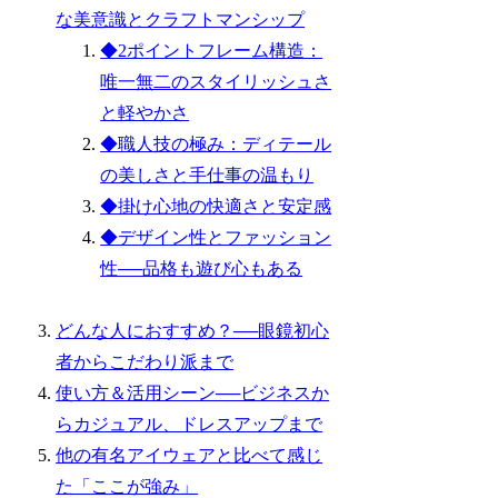
な美意識とクラフトマンシップ
◆2ポイントフレーム構造：
唯一無二のスタイリッシュさ
と軽やかさ
◆職人技の極み：ディテール
の美しさと手仕事の温もり
◆掛け心地の快適さと安定感
◆デザイン性とファッション
性──品格も遊び心もある
どんな人におすすめ？──眼鏡初心
者からこだわり派まで
使い方＆活用シーン──ビジネスか
らカジュアル、ドレスアップまで
他の有名アイウェアと比べて感じ
た「ここが強み」