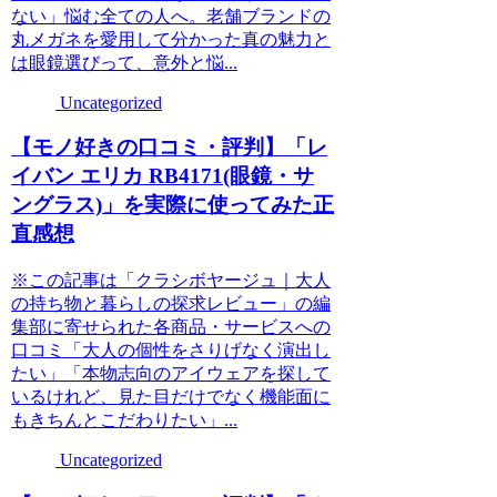
ない」悩む全ての人へ。老舗ブランドの
丸メガネを愛用して分かった真の魅力と
は眼鏡選びって、意外と悩...
Uncategorized
【モノ好きの口コミ・評判】「レ
イバン エリカ RB4171(眼鏡・サ
ングラス)」を実際に使ってみた正
直感想
※この記事は「クラシボヤージュ｜大人
の持ち物と暮らしの探求レビュー」の編
集部に寄せられた各商品・サービスへの
口コミ「大人の個性をさりげなく演出し
たい」「本物志向のアイウェアを探して
いるけれど、見た目だけでなく機能面に
もきちんとこだわりたい」...
Uncategorized