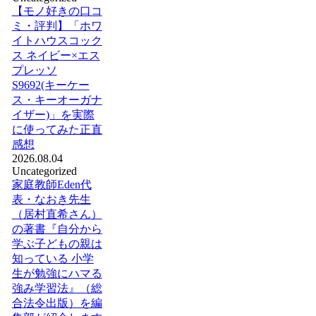
【モノ好きの口コ
ミ・評判】「ホワ
イトハウスコック
ス ネイビー×エス
プレッソ
S9692(キーケー
ス・キーオーガナ
イザー)」を実際
に使ってみた正直
感想
2026.08.04
Uncategorized
家庭教師Eden代
表・なおき先生
（居村直希さん）
の著書『自分から
学ぶ子どもの親は
知っている 小学
生が勉強にハマる
強み学習法』（総
合法令出版）を編