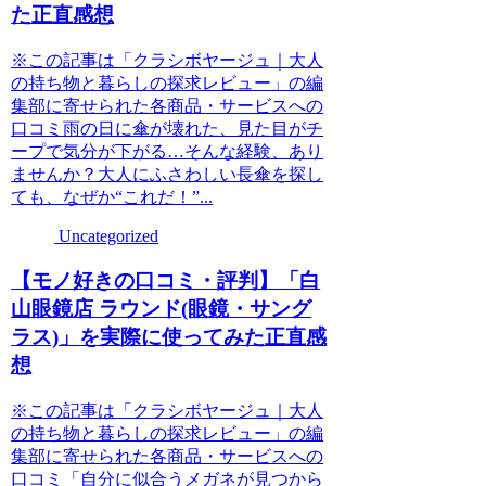
た正直感想
※この記事は「クラシボヤージュ｜大人
の持ち物と暮らしの探求レビュー」の編
集部に寄せられた各商品・サービスへの
口コミ雨の日に傘が壊れた、見た目がチ
ープで気分が下がる…そんな経験、あり
ませんか？大人にふさわしい長傘を探し
ても、なぜか“これだ！”...
Uncategorized
【モノ好きの口コミ・評判】「白
山眼鏡店 ラウンド(眼鏡・サング
ラス)」を実際に使ってみた正直感
想
※この記事は「クラシボヤージュ｜大人
の持ち物と暮らしの探求レビュー」の編
集部に寄せられた各商品・サービスへの
口コミ「自分に似合うメガネが見つから