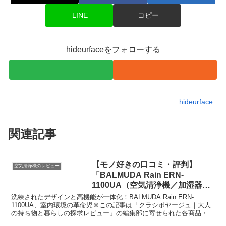
LINE
コピー
hideurfaceをフォローする
hideurface
関連記事
【モノ好きの口コミ・評判】
空気清浄機のレビュー
「BALMUDA Rain ERN-
1100UA（空気清浄機／加湿器／
除湿機）」を実際に使ってみた正
洗練されたデザインと高機能が一体化！BALMUDA Rain ERN-
直感想
1100UA、室内環境の革命児※この記事は「クラシボヤージュ｜大人
の持ち物と暮らしの探求レビュー」の編集部に寄せられた各商品・サ
ービスへの口コミ今日、編集部が紹介したいの...