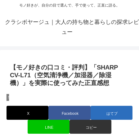
モノ好きが、自分の目で選んで、手で使って、正直に語る。
クラシボヤージュ｜大人の持ち物と暮らしの探求レビ
ュー
【モノ好きの口コミ・評判】「SHARP
CV-L71（空気清浄機／加湿器／除湿
機）」を実際に使ってみた正直感想
空気清浄機のレビュー
X
Facebook
はてブ
LINE
コピー