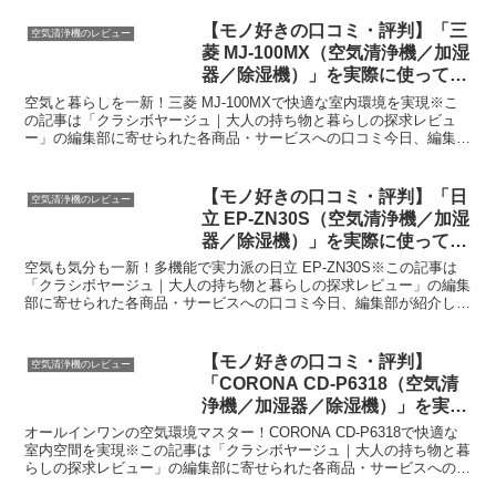
【モノ好きの口コミ・評判】「三
空気清浄機のレビュー
菱 MJ-100MX（空気清浄機／加湿
器／除湿機）」を実際に使ってみ
た正直感想
空気と暮らしを一新！三菱 MJ-100MXで快適な室内環境を実現※こ
の記事は「クラシボヤージュ｜大人の持ち物と暮らしの探求レビュ
ー」の編集部に寄せられた各商品・サービスへの口コミ今日、編集部
が紹介したいのが「三菱 MJ-100MX」です。こ...
【モノ好きの口コミ・評判】「日
空気清浄機のレビュー
立 EP-ZN30S（空気清浄機／加湿
器／除湿機）」を実際に使ってみ
た正直感想
空気も気分も一新！多機能で実力派の日立 EP-ZN30S※この記事は
「クラシボヤージュ｜大人の持ち物と暮らしの探求レビュー」の編集
部に寄せられた各商品・サービスへの口コミ今日、編集部が紹介した
いのが「日立 EP-ZN30S」です。この空気清...
【モノ好きの口コミ・評判】
空気清浄機のレビュー
「CORONA CD-P6318（空気清
浄機／加湿器／除湿機）」を実際
に使ってみた正直感想
オールインワンの空気環境マスター！CORONA CD-P6318で快適な
室内空間を実現※この記事は「クラシボヤージュ｜大人の持ち物と暮
らしの探求レビュー」の編集部に寄せられた各商品・サービスへの口
コミ今日、編集部が紹介したいのが「CORON...