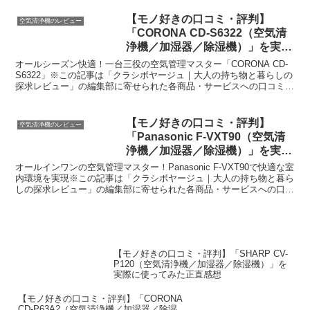
【モノ好きの口コミ・評判】
空気清浄機のレビュー
「CORONA CD-S6322（空気清
浄機／加湿器／除湿機）」を実際
に使ってみた正直感想
オールシーズン快適！一台三役の空気管理マスター「CORONA CD-
S6322」※この記事は「クラシボヤージュ｜大人の持ち物と暮らしの
探求レビュー」の編集部に寄せられた各商品・サービスへの口コミ今
日、編集部が紹介したいのが「CORONA C...
【モノ好きの口コミ・評判】
空気清浄機のレビュー
「Panasonic F-VXT90（空気清
浄機／加湿器／除湿機）」を実際
に使ってみた正直感想
オールインワンの空気管理マスター！Panasonic F-VXT90で快適な室
内環境を実現※この記事は「クラシボヤージュ｜大人の持ち物と暮ら
しの探求レビュー」の編集部に寄せられた各商品・サービスへの口コ
ミ今日、編集部が紹介したいのが「Pan...
【モノ好きの口コミ・評判】「SHARP CV-
P120（空気清浄機／加湿器／除湿機）」を
実際に使ってみた正直感想
【モノ好きの口コミ・評判】「CORONA
CD-P63A2（空気清浄機／加湿器／除湿