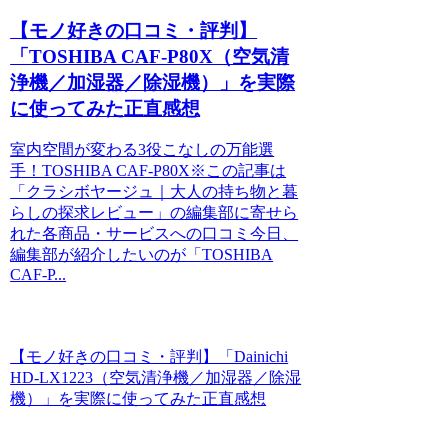
【モノ好きの口コミ・評判】
「TOSHIBA CAF-P80X（空気清
浄機／加湿器／除湿機）」を実際
に使ってみた正直感想
室内空間が変わる3役こなしの万能選
手！TOSHIBA CAF-P80X※この記事は
「クラシボヤージュ｜大人の持ち物と暮
らしの探求レビュー」の編集部に寄せら
れた各商品・サービスへの口コミ今日、
編集部が紹介したいのが「TOSHIBA
CAF-P...
【モノ好きの口コミ・評判】「Dainichi
HD-LX1223（空気清浄機／加湿器／除湿
機）」を実際に使ってみた正直感想