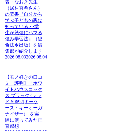
表・なおき先生
（居村直希さん）
の著書『自分から
学ぶ子どもの親は
知っている 小学
生が勉強にハマる
強み学習法』（総
合法令出版）を編
集部が紹介します
2026.08.03
2026.08.04
【モノ好きの口コ
ミ・評判】「ホワ
イトハウスコック
ス ブラック×レッ
ド S9692(キーケ
ース・キーオーガ
ナイザー)」を実
際に使ってみた正
直感想