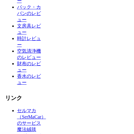
ー
バック・カ
バンのレビ
ュー
文房具レビ
ュー
時計レビュ
ー
空気清浄機
のレビュー
財布のレビ
ュー
香水のレビ
ュー
リンク
セルマカ
（SerMaCar）
のサービス
魔法絨毯