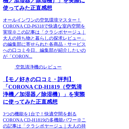
機／加湿器／除湿機）」を実際に
使ってみた正直感想
オールインワンの空気環境マスター！
CORONA CD-P6318で快適な室内空間を
実現※この記事は「クラシボヤージュ｜
大人の持ち物と暮らしの探求レビュー」
の編集部に寄せられた各商品・サービス
への口コミ今日、編集部が紹介したいの
が「CORON...
空気清浄機のレビュー
【モノ好きの口コミ・評判】
「CORONA CD-H1819（空気清
浄機／加湿器／除湿機）」を実際
に使ってみた正直感想
3つの機能を1台で！快適空間を創る
CORONA CD-H1819の多機能パワー※こ
の記事は「クラシボヤージュ｜大人の持