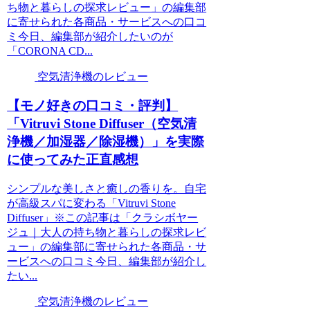
ち物と暮らしの探求レビュー」の編集部
に寄せられた各商品・サービスへの口コ
ミ今日、編集部が紹介したいのが
「CORONA CD...
空気清浄機のレビュー
【モノ好きの口コミ・評判】
「Vitruvi Stone Diffuser（空気清
浄機／加湿器／除湿機）」を実際
に使ってみた正直感想
シンプルな美しさと癒しの香りを。自宅
が高級スパに変わる「Vitruvi Stone
Diffuser」※この記事は「クラシボヤー
ジュ｜大人の持ち物と暮らしの探求レビ
ュー」の編集部に寄せられた各商品・サ
ービスへの口コミ今日、編集部が紹介し
たい...
空気清浄機のレビュー