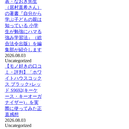
表・なおき先生
（居村直希さん）
の著書『自分から
学ぶ子どもの親は
知っている 小学
生が勉強にハマる
強み学習法』（総
合法令出版）を編
集部が紹介します
2026.08.03
Uncategorized
【モノ好きの口コ
ミ・評判】「ホワ
イトハウスコック
ス ブラック×レッ
ド S9692(キーケ
ース・キーオーガ
ナイザー)」を実
際に使ってみた正
直感想
2026.08.03
Uncategorized