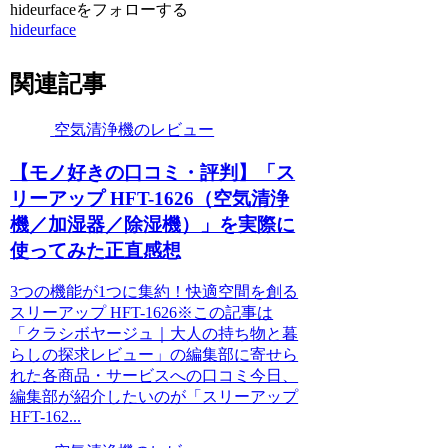
hideurfaceをフォローする
hideurface
関連記事
空気清浄機のレビュー
【モノ好きの口コミ・評判】「ス
リーアップ HFT-1626（空気清浄
機／加湿器／除湿機）」を実際に
使ってみた正直感想
3つの機能が1つに集約！快適空間を創る
スリーアップ HFT-1626※この記事は
「クラシボヤージュ｜大人の持ち物と暮
らしの探求レビュー」の編集部に寄せら
れた各商品・サービスへの口コミ今日、
編集部が紹介したいのが「スリーアップ
HFT-162...