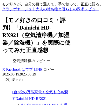
モノ好きが、自分の目で選んで、手で使って、正直に語る。
クラシボヤージュ｜大人の持ち物と暮らしの探求レビュー
【モノ好きの口コミ・評
判】「Dainichi HD-
RX921（空気清浄機／加湿
器／除湿機）」を実際に使
ってみた正直感想
空気清浄機のレビュー
X
Facebook
はてブ
LINE
コピー
2025.05.19
2025.05.29
目次
1台3役の万能家電！空気も心も潤
すDainichi HD-RX921