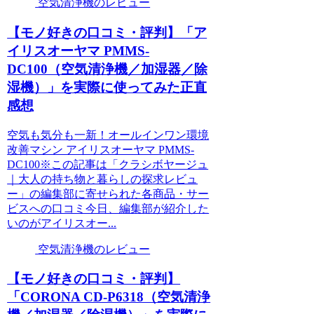
空気清浄機のレビュー
【モノ好きの口コミ・評判】「ア
イリスオーヤマ PMMS-
DC100（空気清浄機／加湿器／除
湿機）」を実際に使ってみた正直
感想
空気も気分も一新！オールインワン環境
改善マシン アイリスオーヤマ PMMS-
DC100※この記事は「クラシボヤージュ
｜大人の持ち物と暮らしの探求レビュ
ー」の編集部に寄せられた各商品・サー
ビスへの口コミ今日、編集部が紹介した
いのがアイリスオー...
空気清浄機のレビュー
【モノ好きの口コミ・評判】
「CORONA CD-P6318（空気清浄