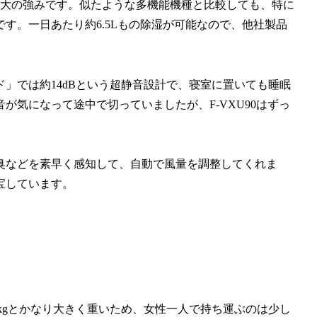
最大の強みです。似たような多機能機種と比較しても、特に
す。一日あたり約6.5Lもの除湿が可能なので、他社製品
」では約14dBという超静音設計で、寝室に置いても睡眠
が気になって途中で切っていましたが、F-VXU90はずっ
臭などを素早く感知して、自動で風量を調整してくれま
宝しています。
1kgとかなり大きく重いため、女性一人で持ち運ぶのは少し