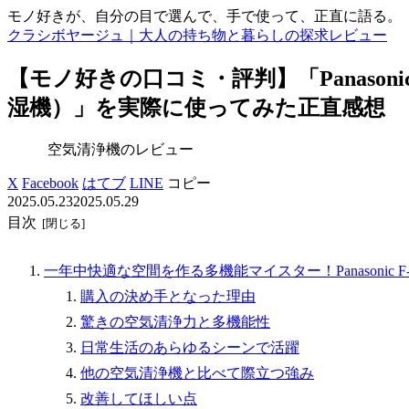
モノ好きが、自分の目で選んで、手で使って、正直に語る。
クラシボヤージュ｜大人の持ち物と暮らしの探求レビュー
【モノ好きの口コミ・評判】「Panasoni
湿機）」を実際に使ってみた正直感想
空気清浄機のレビュー
X
Facebook
はてブ
LINE
コピー
2025.05.23
2025.05.29
目次
一年中快適な空間を作る多機能マイスター！Panasonic F
購入の決め手となった理由
驚きの空気清浄力と多機能性
日常生活のあらゆるシーンで活躍
他の空気清浄機と比べて際立つ強み
改善してほしい点