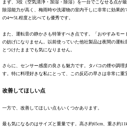
まず、3役（空気清浄・加湿・除湿）を一台でこなせる点が
除湿能力が高く、梅雨時や洗濯物の室内干しに非常に効果的で
の4〜5L程度と比べても優秀です。
また、運転音の静かさも特筆すべき点です。「おやすみモード
の妨げになりません。以前使っていた他社製品は夜間の運転音
とつけたままでも気になりません。
さらに、センサー感度の良さも魅力です。タバコの煙や調理
す。特に料理好きな私にとって、この反応の早さは非常に重
改善してほしい点
一方で、改善してほしい点もいくつかあります。
最も気になるのはサイズと重量です。高さ約65cm、重さ約1