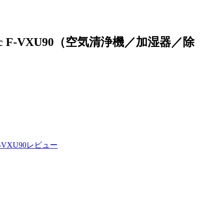
c F-VXU90（空気清浄機／加湿器／除
-VXU90レビュー