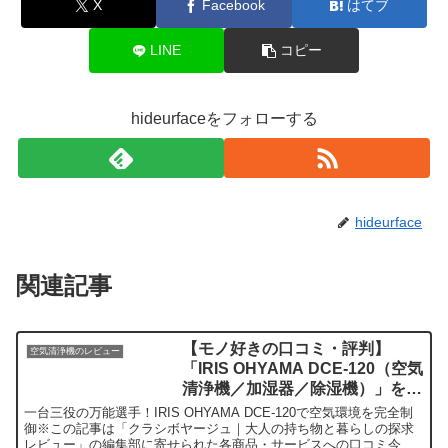
X
Facebook
はてブ
LINE
コピー
hideurfaceをフォローする
hideurface
関連記事
【モノ好きの口コミ・評判】
空気清浄機のレビュー
「IRIS OHYAMA DCE-120（空気
清浄機／加湿器／除湿機）」を実
際に使ってみた正直感想
一台三役の万能選手！IRIS OHYAMA DCE-120で空気環境を完全制
御※この記事は「クラシボヤージュ｜大人の持ち物と暮らしの探求
レビュー」の編集部に寄せられた各商品・サービスへの口コミ今