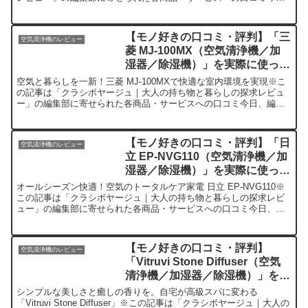
日、編集部が紹介したいのが「IRIS OHYA...
【モノ好きの口コミ・評判】「三
空気清浄機のレビュー
菱 MJ-100MX（空気清浄機／加
湿器／除湿機）」を実際に使って
みた正直感想
空気と暮らしを一新！三菱 MJ-100MXで快適な室内環境を実現※こ
の記事は「クラシボヤージュ｜大人の持ち物と暮らしの探求レビュ
ー」の編集部に寄せられた各商品・サービスへの口コミ今日、編集
部が紹介したいのが「三菱 MJ-100MX」です。こ...
【モノ好きの口コミ・評判】「日
空気清浄機のレビュー
立 EP-NVG110（空気清浄機／加
湿器／除湿機）」を実際に使って
みた正直感想
オールシーズン快適！空気のトータルケア家電 日立 EP-NVG110※
この記事は「クラシボヤージュ｜大人の持ち物と暮らしの探求レビ
ュー」の編集部に寄せられた各商品・サービスへの口コミ今日、編
集部が紹介したいのが「日立 EP-NVG110」で...
【モノ好きの口コミ・評判】
空気清浄機のレビュー
「Vitruvi Stone Diffuser（空気
清浄機／加湿器／除湿機）」を実
際に使ってみた正直感想
シンプルな美しさと癒しの香りを。自宅が高級スパに変わる
「Vitruvi Stone Diffuser」※この記事は「クラシボヤージュ｜大人の