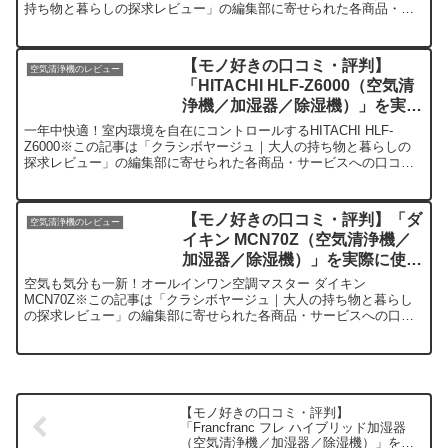
持ち物と暮らしの探求レビュー」の編集部に寄せられた各商品・サ
ービスへの口コミ今日、編集部が紹介したい...
【モノ好きの口コミ・評判】
空気清浄機のレビュー
「HITACHI HLF-Z6000（空気清
浄機／加湿器／除湿機）」を実際
に使ってみた正直感想
一年中快適！室内環境を自在にコントロールするHITACHI HLF-
Z6000※この記事は「クラシボヤージュ｜大人の持ち物と暮らしの
探求レビュー」の編集部に寄せられた各商品・サービスへの口コミ
今日、編集部が紹介したいのがHITACHI（日立...
【モノ好きの口コミ・評判】「ダ
空気清浄機のレビュー
イキン MCN70Z（空気清浄機／
加湿器／除湿機）」を実際に使っ
てみた正直感想
空気も気分も一新！オールインワン空調マスター ダイキン
MCN70Z※この記事は「クラシボヤージュ｜大人の持ち物と暮らし
の探求レビュー」の編集部に寄せられた各商品・サービスへの口コ
ミ今日、編集部が紹介したいのが「ダイキン MCN70Z」です...
【モノ好きの口コミ・評判】
「Francfranc フレ ハイブリッド加湿器
（空気清浄機／加湿器／除湿機）」を実