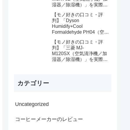
湿器／除湿機）」を実際に
使ってみた正直感想
【モノ好きの口コミ・評
判】「Dyson
Humidify+Cool
Formaldehyde PH04（空気
清浄機／加湿器／除湿
【モノ好きの口コミ・評
機）」を実際に使ってみた
判】「三菱 MJ-
正直感想
M120SX（空気清浄機／加
湿器／除湿機）」を実際に
使ってみた正直感想
カテゴリー
Uncategorized
コーヒーメーカーのレビュー