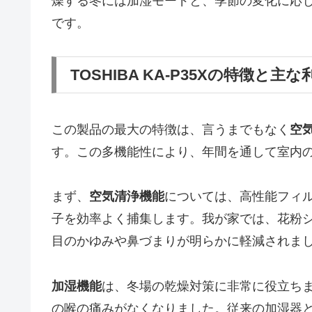
燥する冬には加湿モードと、季節の変化に応
です。
TOSHIBA KA-P35Xの特徴と主な
この製品の最大の特徴は、言うまでもなく
空
す。この多機能性により、年間を通して室内
まず、
空気清浄機能
については、高性能フィル
子を効率よく捕集します。我が家では、花粉
目のかゆみや鼻づまりが明らかに軽減されま
加湿機能
は、冬場の乾燥対策に非常に役立ち
の喉の痛みがなくなりました。従来の加湿器