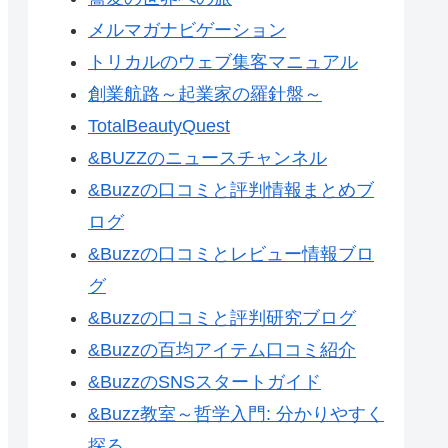
メルマガナビゲーション
トリカルのウェブ集客マニュアル
創業航路～起業家の羅針盤～
TotalBeautyQuest
&BUZZのニュースチャンネル
&Buzzの口コミと評判情報まとめブ
ログ
&Buzzの口コミとレビュー情報ブロ
グ
&Buzzの口コミと評判研究ブログ
&Buzzの百均アイテム口コミ紹介
&BuzzのSNSスタートガイド
&Buzz教室～哲学入門: 分かりやすく
探る