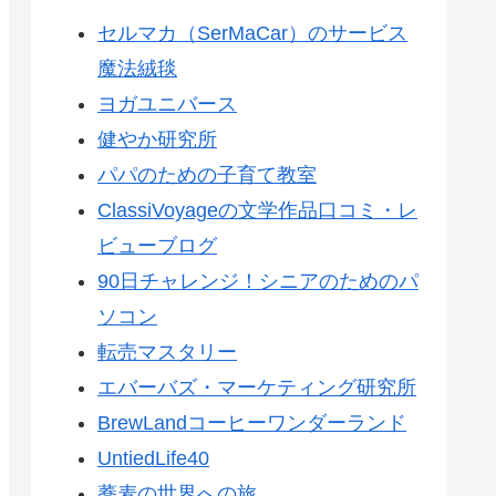
セルマカ（SerMaCar）のサービス
魔法絨毯
ヨガユニバース
健やか研究所
パパのための子育て教室
ClassiVoyageの文学作品口コミ・レ
ビューブログ
90日チャレンジ！シニアのためのパ
ソコン
転売マスタリー
エバーバズ・マーケティング研究所
BrewLandコーヒーワンダーランド
UntiedLife40
蕎麦の世界への旅