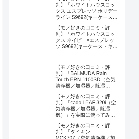
ってみた正直感想
判】「ホワイトハウスコッ
クス エスプレッソ ホリデー
ライン S9692(キーケース・
キーオーガナイザー)」を実
【モノ好きの口コミ・評
際に使ってみた正直感想
判】「ホワイトハウスコッ
クス ネイビー×エスプレッ
ソ S9692(キーケース・キー
オーガナイザー)」を実際に
使ってみた正直感想
【モノ好きの口コミ・評
判】「BALMUDA Rain
Touch ERN-1100SD（空気
清浄機／加湿器／除湿
機）」を実際に使ってみた
【モノ好きの口コミ・評
正直感想
判】「cado LEAF 320i（空
気清浄機／加湿器／除湿
機）」を実際に使ってみた
正直感想
【モノ好きの口コミ・評
判】「ダイキン
MCK70Z（空気清浄機／加