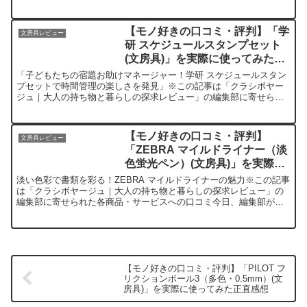
集部が紹介したいのが「ナカバヤシ ロジカルノート（B5サ...
【モノ好きの口コミ・評判】「学
文房具レビュー
研 スケジュールスタンプセット
(文房具)」を実際に使ってみた正
直感想
「子どもたちの宿題お助けマネージャー！学研 スケジュールスタン
プセットで時間管理の楽しさを発見」※この記事は「クラシボヤー
ジュ｜大人の持ち物と暮らしの探求レビュー」の編集部に寄せられ
た各商品・サービスへの口コミ今日、編集部が紹介したいのが「...
【モノ好きの口コミ・評判】
文房具レビュー
「ZEBRA マイルドライナー（淡
色蛍光ペン）(文房具)」を実際に
使ってみた正直感想
淡い色彩で書類を彩る！ZEBRA マイルドライナーの魅力※この記事
は「クラシボヤージュ｜大人の持ち物と暮らしの探求レビュー」の
編集部に寄せられた各商品・サービスへの口コミ今日、編集部が紹
介したいのが「ZEBRA マイルドライナー」です。この...
【モノ好きの口コミ・評判】「PILOT フ
リクションボール3（多色・0.5mm）(文
房具)」を実際に使ってみた正直感想