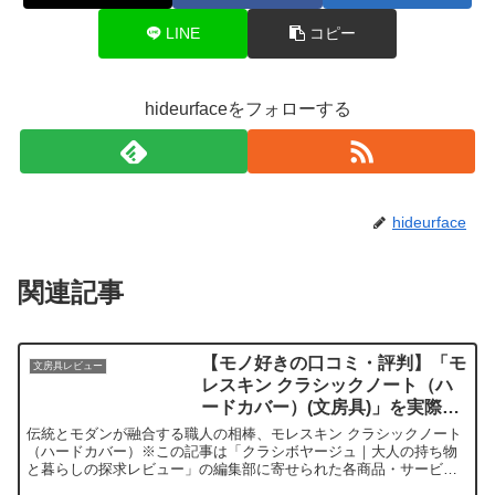
LINE
コピー
hideurfaceをフォローする
hideurface
関連記事
【モノ好きの口コミ・評判】「モ
文房具レビュー
レスキン クラシックノート（ハ
ードカバー）(文房具)」を実際に
使ってみた正直感想
伝統とモダンが融合する職人の相棒、モレスキン クラシックノート
（ハードカバー）※この記事は「クラシボヤージュ｜大人の持ち物
と暮らしの探求レビュー」の編集部に寄せられた各商品・サービス
への口コミ今日、編集部が紹介したいのが「モレスキン クラシ...