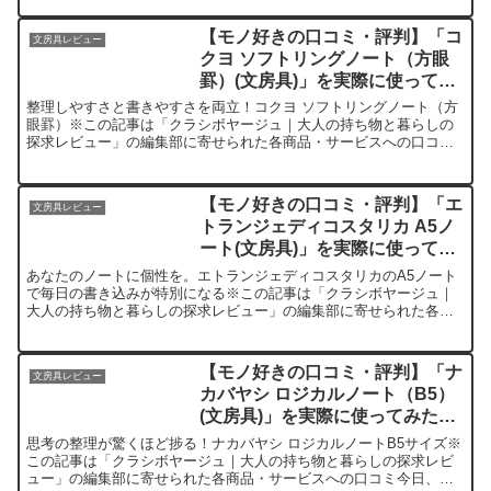
【モノ好きの口コミ・評判】「コ
文房具レビュー
クヨ ソフトリングノート（方眼
罫）(文房具)」を実際に使ってみ
た正直感想
整理しやすさと書きやすさを両立！コクヨ ソフトリングノート（方
眼罫）※この記事は「クラシボヤージュ｜大人の持ち物と暮らしの
探求レビュー」の編集部に寄せられた各商品・サービスへの口コミ
今日、編集部が紹介したいのが「コクヨ ソフトリングノート（...
【モノ好きの口コミ・評判】「エ
文房具レビュー
トランジェディコスタリカ A5ノ
ート(文房具)」を実際に使ってみ
た正直感想
あなたのノートに個性を。エトランジェディコスタリカのA5ノート
で毎日の書き込みが特別になる※この記事は「クラシボヤージュ｜
大人の持ち物と暮らしの探求レビュー」の編集部に寄せられた各商
品・サービスへの口コミ今日、編集部が紹介したいのが「エトラ...
【モノ好きの口コミ・評判】「ナ
文房具レビュー
カバヤシ ロジカルノート（B5）
(文房具)」を実際に使ってみた正
直感想
思考の整理が驚くほど捗る！ナカバヤシ ロジカルノートB5サイズ※
この記事は「クラシボヤージュ｜大人の持ち物と暮らしの探求レビ
ュー」の編集部に寄せられた各商品・サービスへの口コミ今日、編