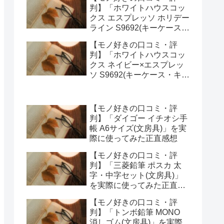
ってみた正直感想
判】「ホワイトハウスコッ
クス エスプレッソ ホリデー
ライン S9692(キーケース・
キーオーガナイザー)」を実
【モノ好きの口コミ・評
際に使ってみた正直感想
判】「ホワイトハウスコッ
クス ネイビー×エスプレッ
ソ S9692(キーケース・キー
オーガナイザー)」を実際に
使ってみた正直感想
【モノ好きの口コミ・評
判】「ダイゴー イチオシ手
帳 A6サイズ(文房具)」を実
際に使ってみた正直感想
【モノ好きの口コミ・評
判】「三菱鉛筆 ポスカ 太
字・中字セット(文房具)」
を実際に使ってみた正直感
想
【モノ好きの口コミ・評
判】「トンボ鉛筆 MONO
消しゴム(文房具)」を実際