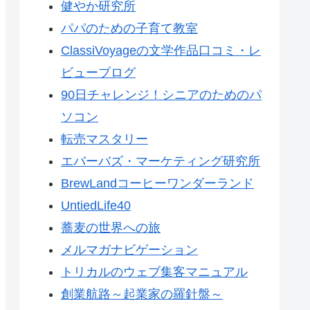
健やか研究所
パパのための子育て教室
ClassiVoyageの文学作品口コミ・レ
ビューブログ
90日チャレンジ！シニアのためのパ
ソコン
転売マスタリー
エバーバズ・マーケティング研究所
BrewLandコーヒーワンダーランド
UntiedLife40
蕎麦の世界への旅
メルマガナビゲーション
トリカルのウェブ集客マニュアル
創業航路～起業家の羅針盤～