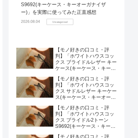
S9692(キーケース・キーオーガナイザ
ー)」を実際に使ってみた正直感想
2026.08.04
Uncategorized
【モノ好きの口コミ・評
判】「ホワイトハウスコッ
クス ブライドルレザー キー
ケース(キーケース・キーオ
ーガナイザー)」を実際に使
【モノ好きの口コミ・評
ってみた正直感想
判】「ホワイトハウスコッ
クス サドルレザー キーケー
ス(キーケース・キーオーガ
ナイザー)」を実際に使って
【モノ好きの口コミ・評
みた正直感想
判】「ホワイトハウスコッ
クス ブライドル2トーン
S9692(キーケース・キーオ
ーガナイザー)」を実際に使
【モノ好きの口コミ・評