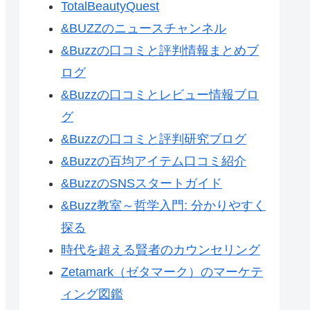
TotalBeautyQuest
&BUZZのニュースチャンネル
&Buzzの口コミと評判情報まとめブ
ログ
&Buzzの口コミとレビュー情報ブロ
グ
&Buzzの口コミと評判研究ブログ
&Buzzの百均アイテム口コミ紹介
&BuzzのSNSスタートガイド
&Buzz教室～哲学入門: 分かりやすく
探る
時代を超える賢者のカウンセリング
Zetamark（ゼタマーク）のマーケテ
ィング図鑑